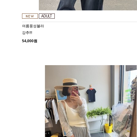
여름풍성블라
강추!!!
54,000원