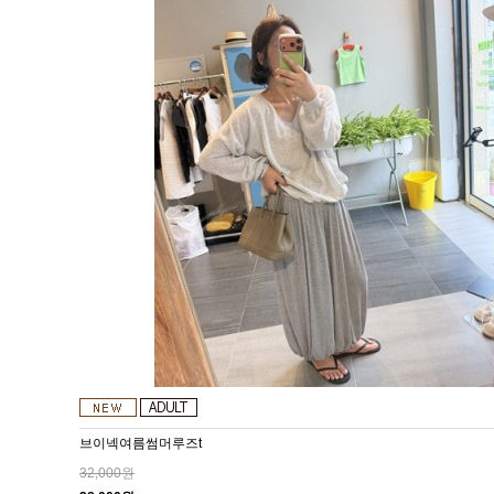
브이넥여름썸머루즈t
32,000원