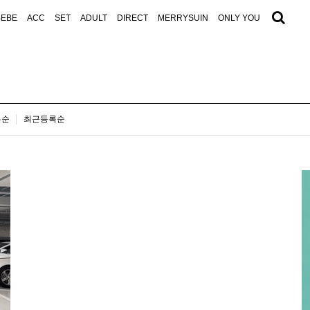
BEBE
ACC
SET
ADULT
DIRECT
MERRYSUIN
ONLY YOU
은순
최근등록순