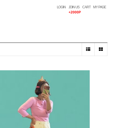
LOGIN
JOIN US
CART
MY PAGE
+2000P