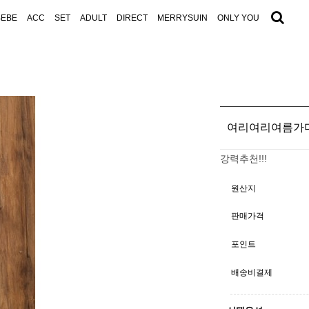
BEBE
ACC
SET
ADULT
DIRECT
MERRYSUIN
ONLY YOU
여리여리여름가
강력추천!!!
원산지
판매가격
포인트
배송비결제