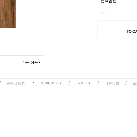
선택옵션
color
TO C
다음 상품
/
/
/
/
관련상품
(5)
/
REVIEW
(0)
Q&A
(0)
배송정보
교