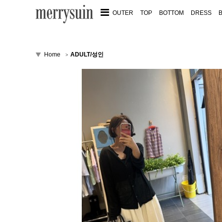
OUTER
TOP
BOTTOM
DRESS
Home
ADULT/성인