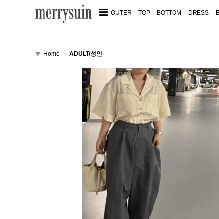
OUTER
TOP
BOTTOM
DRESS
Home
ADULT/성인