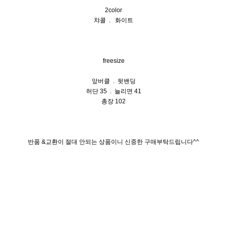
2color
챠콜 . 화이트
freesize
앞버클 . 뒷밴딩
허단 35 . 늘리면 41
총장 102
반품 &교환이 절대 안되는 상품이니 신중한 구매부탁드립니다^^