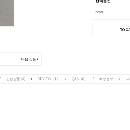
선택옵션
color
TO C
다음 상품
/
/
/
/
관련상품
(3)
/
REVIEW
(1)
Q&A
(0)
배송정보
교