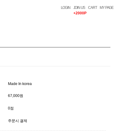
LOGIN
JOIN US
CART
MY PAGE
+2000P
Made In korea
67,000원
0점
주문시 결제