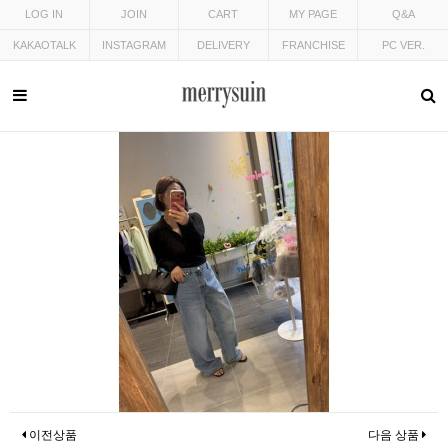
LOG IN
JOIN
CART
MY PAGE
Q&A
KAKAOTALK
INSTAGRAM
DELIVERY
FRANCHISE
PC VER.
이전상품
다음 상품