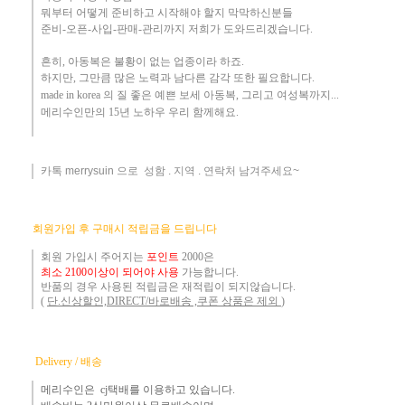
뭐부터 어떻게
준비하고 시작해야 할지 막막하신분들
준비-오픈-사입-판매-관리까지 저희가 도와드리겠습니다
.
흔히
,
아동복은 불황이 없는 업종이라 하죠
.
하지만
,
그만큼 많은 노력과 남다른 감각 또한 필요합니다.
made in korea
의 질 좋은 예쁜 보세 아동복
, 그리고 여성복까지...
메리수인만의 15년 노하우 ​우리
함께해요
.
카톡 merrysuin 으로 성함 . 지역 . 연락처 남겨주세요~
​
회원가입 후 구매시 적립금을 드립니다
회원 가입시 주어지는
포인트
2000은
최소 2100이상이 되어야 사용
가능합니다.
반품의 경우 사용된 적립금은 재적립이 되지않습니다.
(
단.신상할인,DIRECT/바로배송 ,쿠폰 상품은 제외
)
Delivery / 배송
메리수인은 cj택배를 이용하고 있습니다.