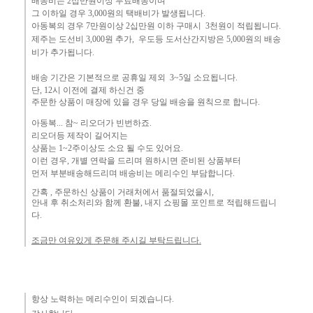
배송비는 2십만원이상 무료배송이며
그 이하
일 경우 3,000
원
의 택배비
가 발생됩니다.
아동복의 경우 7만원
이상 2십만원 이하 구매시 3천원이 적립됩니다.
제주는
도선비 3,000원 추가, 우도등 도서산간지방은 5,000원의 배송
비가 추가됩니다.
배송 기간은 기본적으로 공휴일 제외 3~5일 소요됩니다.
단,
12시 이전에 결제 하신건 중 ​
주문한 상품이 매장에 있을 경우
당일 배송을 원칙으로 합니다.
아동복... 참~ 리오더가 빈번하죠.​
리오더등 제작이 길어지는
상품는 1~2주이상도 소요 될 수도 있어요.
이런 경우, 개별 연락을 드리며
원하시면 준비된 상품부터
먼
저 부분배송해드리며 배송비는 메리수인 부담합니다.
간혹 ,
주문하신 상품이 거래처에서 품절되었을시,
안내 후 취소처리와 함께 환불, 내지 쇼핑몰 포인트로 적립해드립니
다.
조금만 여유있게 주문해 주시길 부탁드립니다.
항상 노력하는 메리수인이 되겠습니다.​