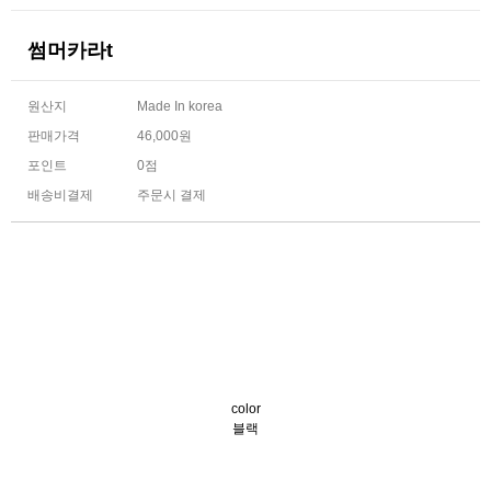
썸머카라t
원산지
Made In korea
판매가격
46,000원
포인트
0점
배송비결제
주문시 결제
color
블랙