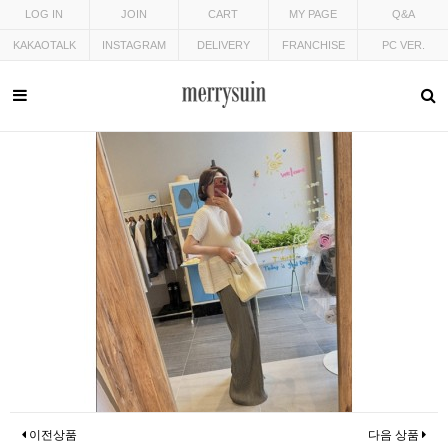
LOG IN
JOIN
CART
MY PAGE
Q&A
KAKAOTALK
INSTAGRAM
DELIVERY
FRANCHISE
PC VER.
이전상품
다음 상품