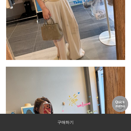
Quick
DELIVERY
MY PAGE
NOTICE
menu
구매하기