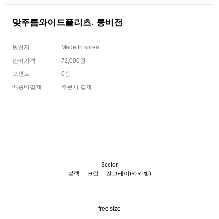
맞주름와이드플리츠. 롱버전
원산지
Made In korea
판매가격
72,000원
포인트
0점
배송비결제
주문시 결제
3color
블랙 . 크림 . 진그레이(카키빛)
free size