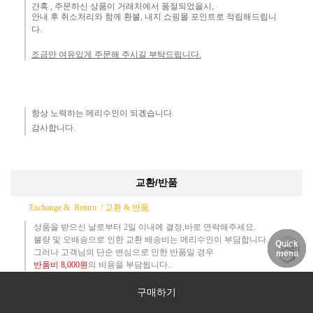
간혹 ,
주문하신 상품이 거래처에서 품절되었을시,
안내 후 취소처리와 함께 환불, 내지 쇼핑몰 포인트로 적립해드립니
다.
조금만 여유있게 주문해 주시길 부탁드립니다.
항상 노력하는 메리수인이 되겠습니다.​
감사합니다.​
교환/반품
Exchange & Return /
교환 & 반품
상품을 받으신 날로부터 2일 이내에 결정,바로 연락해주세요.
불량 및 오배송으로 인한 교환 배송비는 메리수인이 부담합니다.
Quick
DELIVERY
MY PAGE
NOTICE
그러나 고객님의 단순 변심으로 인한 반품일 경우
menu
반품
비
8,000원
의 비용
을 부담됩니다..
구매하기
​
색상 사이즈 변경, 교환일경우