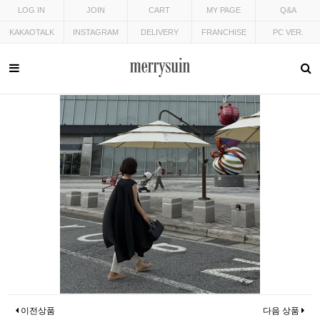
LOG IN
JOIN
CART
MY PAGE
Q&A
KAKAOTALK
INSTAGRAM
DELIVERY
FRANCHISE
PC VER.
이전상품
다음 상품