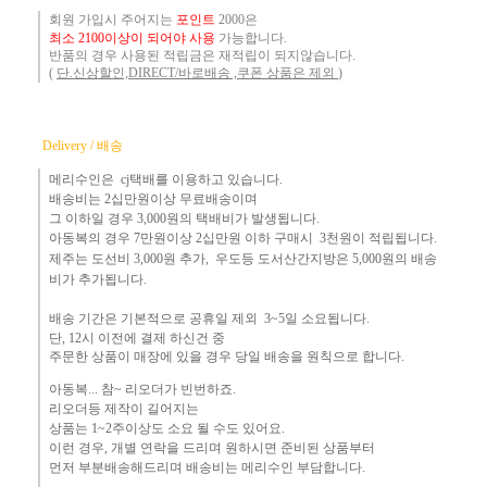
회원 가입시 주어지는
포인트
2000은
최소 2100이상이 되어야 사용
가능합니다.
반품의 경우 사용된 적립금은 재적립이 되지않습니다.
(
단.신상할인,DIRECT/바로배송 ,쿠폰 상품은 제외
)
Delivery / 배송
메리수인은 cj택배를 이용하고 있습니다.
배송비는 2십만원이상 무료배송이며
그 이하
일 경우 3,000
원
의 택배비
가 발생됩니다.
아동복의 경우 7만원
이상 2십만원 이하 구매시 3천원이 적립됩니다.
제주는
도선비 3,000원 추가, 우도등 도서산간지방은 5,000원의 배송
비가 추가됩니다.
배송 기간은 기본적으로 공휴일 제외 3~5일 소요됩니다.
단,
12시 이전에 결제 하신건 중 ​
주문한 상품이 매장에 있을 경우
당일 배송을 원칙으로 합니다.
아동복... 참~ 리오더가 빈번하죠.​
리오더등 제작이 길어지는
상품는 1~2주이상도 소요 될 수도 있어요.
이런 경우, 개별 연락을 드리며
원하시면 준비된 상품부터
먼
저 부분배송해드리며 배송비는 메리수인 부담합니다.