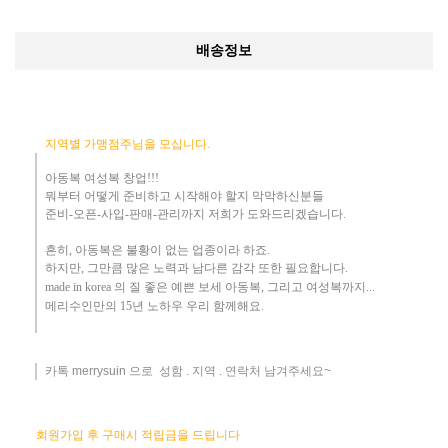
배송정보
지역별 가맹점주님을 모십니다.
아동복 여성복 창업!!!
뭐부터 어떻게
준비하고 시작해야 할지 막막하신분들
준비-오픈-사입-판매-관리까지 저희가 도와드리겠습니다
.
흔히
,
아동복은 불황이 없는 업종이라 하죠
.
하지만
,
그만큼 많은 노력과 남다른 감각 또한 필요합니다.
made in korea
의 질 좋은 예쁜 보세 아동복
, 그리고 여성복까지...
메리수인만의 15년 노하우 ​우리
함께해요
.
카톡 merrysuin 으로 성함 . 지역 . 연락처 남겨주세요~
​
회원가입 후 구매시 적립금을 드립니다