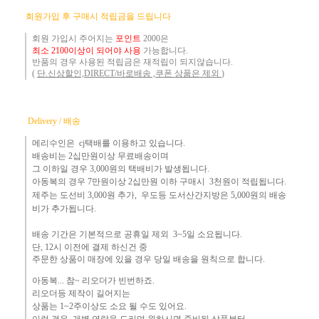
​
회원가입 후 구매시 적립금을 드립니다
회원 가입시 주어지는
포인트
2000은
최소 2100이상이 되어야 사용
가능합니다.
반품의 경우 사용된 적립금은 재적립이 되지않습니다.
(
단.신상할인,DIRECT/바로배송 ,쿠폰 상품은 제외
)
Delivery / 배송
메리수인은 cj택배를 이용하고 있습니다.
배송비는 2십만원이상 무료배송이며
그 이하
일 경우 3,000
원
의 택배비
가 발생됩니다.
아동복의 경우 7만원
이상 2십만원 이하 구매시 3천원이 적립됩니다.
제주는
도선비 3,000원 추가, 우도등 도서산간지방은 5,000원의 배송
비가 추가됩니다.
배송 기간은 기본적으로 공휴일 제외 3~5일 소요됩니다.
단,
12시 이전에 결제 하신건 중 ​
주문한 상품이 매장에 있을 경우
당일 배송을 원칙으로 합니다.
아동복... 참~ 리오더가 빈번하죠.​
리오더등 제작이 길어지는
상품는 1~2주이상도 소요 될 수도 있어요.