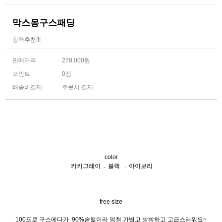
막스몽구스패딩
강력추천!!!
판매가격
278,000원
포인트
0점
배송비결제
주문시 결제
color
카키그레이 . 블랙 . 아이보리
free size
100프로 구스에다가 90%솜털이라 엄청 가볍고 빵빵하고 고급스러워요~