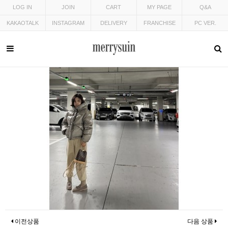
LOG IN
JOIN
CART
MY PAGE
Q&A
KAKAOTALK
INSTAGRAM
DELIVERY
FRANCHISE
PC VER.
이전상품
다음 상품