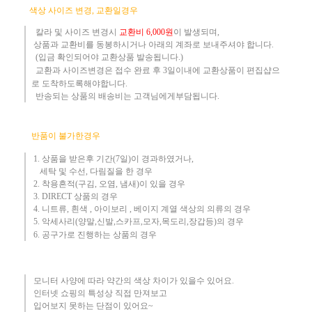
​
색상 사이즈 변경, 교환일경우
칼라 및 사이즈
변경시
교환
비
6,000원
이 발생되며,
상품과 교환비를 동봉하시거나 아래의 계좌로 보내주셔야 합니다.
(입금 확인되어야 교환상품 발송됩니다.)​
교환과 사이즈변경은 접수 완료 후 3일이내에 교환상품이 편집샵으
로 도착하도록해야합니다.
​ 반송되는 상품의 배송비는 고객님에게부담됩니다.
반품이 불가한경우
1. 상품을 받은후 기간(7일)이 경과하였거나,
세탁 및 수선, 다림질을 한 경우
2. 착용흔적(구김, 오염, 냄새)이 있을 경우
3.
DIRECT 상품의 경우
4. 니트류, 흰색 , 아이보리 , 베이지 계열 색상의 의류의 경우
​5. 악세사리(양말,신발,스카프,모자,목도리,장갑등)의 경우
6. 공구가로 진행하는 상품의 경우​
모니터 사양에 따라 약간의 색상 차이가 있을수 있어요.
인터넷 쇼핑의 특성상 직접 만져보고
입어보지 못하는 단점이 있어요~