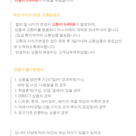
반품
비
8,000원
의 비용
을 부담됩니다..
​
색상 사이즈 변경, 교환일경우
칼라 및 사이즈
변경시
교환
비
6,000원
이 발생되며,
상품과 교환비를 동봉하시거나 아래의 계좌로 보내주셔야 합니다.
(입금 확인되어야 교환상품 발송됩니다.)​
교환과 사이즈변경은 접수 완료 후 3일이내에 교환상품이 편집샵으
로 도착하도록해야합니다.
​ 반송되는 상품의 배송비는 고객님에게부담됩니다.
반품이 불가한경우
1. 상품을 받은후 기간(7일)이 경과하였거나,
세탁 및 수선, 다림질을 한 경우
2. 착용흔적(구김, 오염, 냄새)이 있을 경우
3.
DIRECT 상품의 경우
4. 니트류, 흰색 , 아이보리 , 베이지 계열 색상의 의류의 경우
​5. 악세사리(양말,신발,스카프,모자,목도리,장갑등)의 경우
6. 공구가로 진행하는 상품의 경우​
모니터 사양에 따라 약간의 색상 차이가 있을수 있어요.