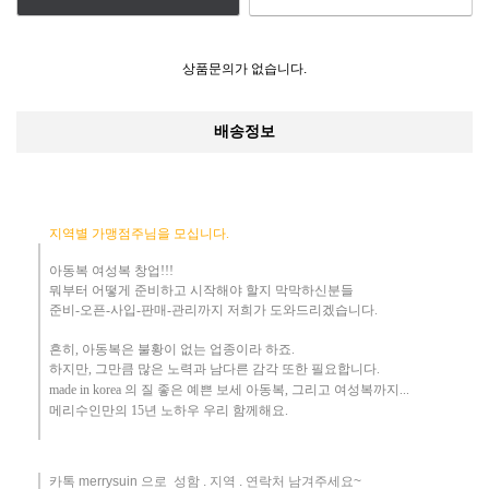
상품문의가 없습니다.
배송정보
지역별 가맹점주님을 모십니다.
아동복 여성복 창업!!!
뭐부터 어떻게
준비하고 시작해야 할지 막막하신분들
준비-오픈-사입-판매-관리까지 저희가 도와드리겠습니다
.
흔히
,
아동복은 불황이 없는 업종이라 하죠
.
하지만
,
그만큼 많은 노력과 남다른 감각 또한 필요합니다.
made in korea
의 질 좋은 예쁜 보세 아동복
, 그리고 여성복까지...
메리수인만의 15년 노하우 ​우리
함께해요
.
카톡 merrysuin 으로 성함 . 지역 . 연락처 남겨주세요~