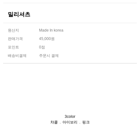
밀리셔츠
원산지
Made In korea
판매가격
45,000원
포인트
0점
배송비결제
주문시 결제
3color
챠콜 . 아이보리 . 핑크