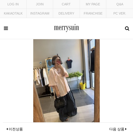
LOG IN
JOIN
CART
MY PAGE
Q&A
KAKAOTALK
INSTAGRAM
DELIVERY
FRANCHISE
PC VER.
이전상품
다음 상품