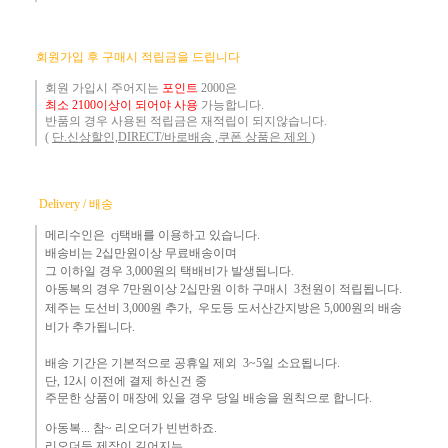
​
회원가입 후 구매시 적립금을 드립니다
회원 가입시 주어지는
포인트
2000은
최소 2100이상이 되어야 사용
가능합니다.
반품의 경우 사용된 적립금은 재적립이 되지않습니다.
(
단.신상할인,DIRECT/바로배송 ,쿠폰 상품은 제외
)
Delivery / 배송
메리수인은 cj택배를 이용하고 있습니다.
배송비는 2십만원이상 무료배송이며
그 이하
일 경우 3,000
원
의 택배비
가 발생됩니다.
아동복의 경우 7만원
이상 2십만원 이하 구매시 3천원이 적립됩니다.
제주는
도선비 3,000원 추가, 우도등 도서산간지방은 5,000원의 배송
비가 추가됩니다.
배송 기간은 기본적으로 공휴일 제외 3~5일 소요됩니다.
단,
12시 이전에 결제 하신건 중 ​
주문한 상품이 매장에 있을 경우
당일 배송을 원칙으로 합니다.
아동복... 참~ 리오더가 빈번하죠.​
리오더등 제작이 길어지는