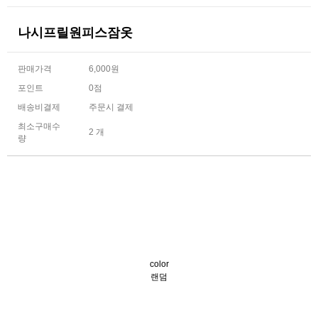
나시프릴원피스잠옷
판매가격
6,000원
포인트
0점
배송비결제
주문시 결제
최소구매수
2 개
량
color
랜덤