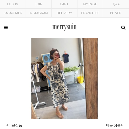
LOG IN
JOIN
CART
MY PAGE
Q&A
KAKAOTALK
INSTAGRAM
DELIVERY
FRANCHISE
PC VER.
이전상품
다음 상품