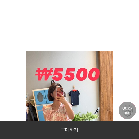
Quick
DELIVERY
MY PAGE
NOTICE
menu
구매하기