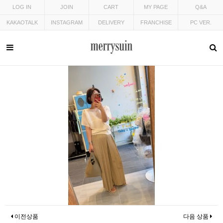
LOG IN
JOIN
CART
MY PAGE
Q&A
KAKAOTALK
INSTAGRAM
DELIVERY
FRANCHISE
PC VER.
이전상품
다음 상품