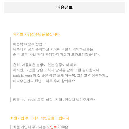
배송정보
지역별 가맹점주님을 모십니다.
아동복 여성복 창업!!!
뭐부터 어떻게
준비하고 시작해야 할지 막막하신분들
준비-오픈-사입-판매-관리까지 저희가 도와드리겠습니다
.
흔히
,
아동복은 불황이 없는 업종이라 하죠
.
하지만
,
그만큼 많은 노력과 남다른 감각 또한 필요합니다.
made in korea
의 질 좋은 예쁜 보세 아동복
, 그리고 여성복까지...
메리수인만의 15년 노하우 ​우리
함께해요
.
카톡 merrysuin 으로 성함 . 지역 . 연락처 남겨주세요~
​
회원가입 후 구매시 적립금을 드립니다
회원 가입시 주어지는
포인트
2000은