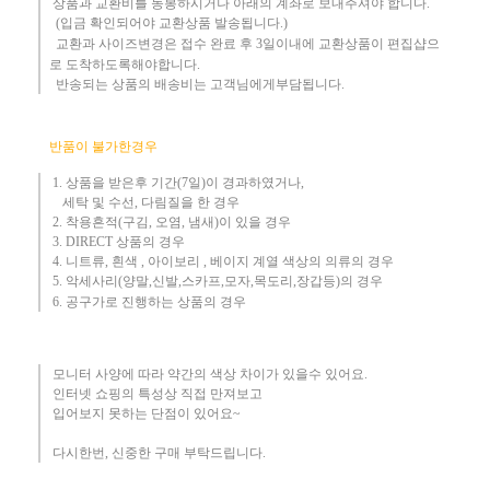
상품과 교환비를 동봉하시거나 아래의 계좌로 보내주셔야 합니다.
(입금 확인되어야 교환상품 발송됩니다.)​
교환과 사이즈변경은 접수 완료 후 3일이내에 교환상품이 편집샵으
로 도착하도록해야합니다.
​ 반송되는 상품의 배송비는 고객님에게부담됩니다.
반품이 불가한경우
1. 상품을 받은후 기간(7일)이 경과하였거나,
세탁 및 수선, 다림질을 한 경우
2. 착용흔적(구김, 오염, 냄새)이 있을 경우
3.
DIRECT 상품의 경우
4. 니트류, 흰색 , 아이보리 , 베이지 계열 색상의 의류의 경우
​5. 악세사리(양말,신발,스카프,모자,목도리,장갑등)의 경우
6. 공구가로 진행하는 상품의 경우​
모니터 사양에 따라 약간의 색상 차이가 있을수 있어요.
인터넷 쇼핑의 특성상 직접 만져보고
입어보지 못하는 단점이 있어요~
다시한번, 신중한 구매 부탁드립니다
.