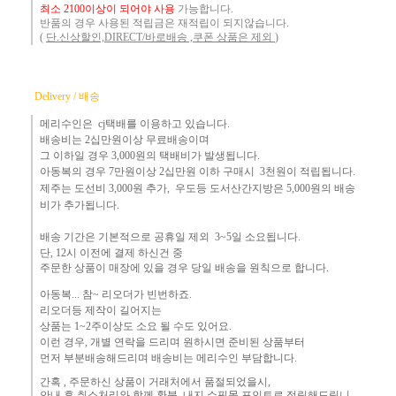
최소 2100이상이 되어야 사용
가능합니다.
반품의 경우 사용된 적립금은 재적립이 되지않습니다.
(
단.신상할인,DIRECT/바로배송 ,쿠폰 상품은 제외
)
Delivery / 배송
메리수인은 cj택배를 이용하고 있습니다.
배송비는 2십만원이상 무료배송이며
그 이하
일 경우 3,000
원
의 택배비
가 발생됩니다.
아동복의 경우 7만원
이상 2십만원 이하 구매시 3천원이 적립됩니다.
제주는
도선비 3,000원 추가, 우도등 도서산간지방은 5,000원의 배송
비가 추가됩니다.
배송 기간은 기본적으로 공휴일 제외 3~5일 소요됩니다.
단,
12시 이전에 결제 하신건 중 ​
주문한 상품이 매장에 있을 경우
당일 배송을 원칙으로 합니다.
아동복... 참~ 리오더가 빈번하죠.​
리오더등 제작이 길어지는
상품는 1~2주이상도 소요 될 수도 있어요.
이런 경우, 개별 연락을 드리며
원하시면 준비된 상품부터
먼
저 부분배송해드리며 배송비는 메리수인 부담합니다.
간혹 ,
주문하신 상품이 거래처에서 품절되었을시,
안내 후 취소처리와 함께 환불, 내지 쇼핑몰 포인트로 적립해드립니