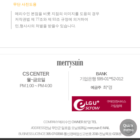
무단 사진도용
메리수인 본점을 비롯 지점의 이미지를 도용의 경우​
저작권법 제 77조와 제 93조 규정에 의거하여
민,형사사의 처벌을 받을수 있습니다.
CS CENTER
BANK
기업은행 599-01**52-012
월~금요일
PM 1:00 ~ PM 4:00
최*경
예금주
구매안전서비스
가입업체
COMPANY
메리수인
OWNER
최*경
TEL
Quick
DELIVERY
MY PAGE
NOTICE
ADDRESS
전남 무안군 일로읍 오남로28길 merrysuin
E-MAIL
menu
BUSINESS LICENCE
395-07-00566
통신판매업신고번호
2016-전남목포-0216호
[사업자정보확인]
[가맹문의]
[개인정보처리방침]