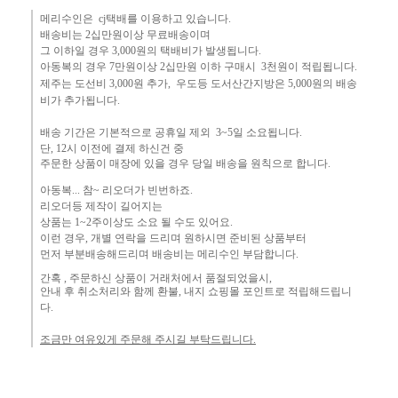
메리수인은 cj택배를 이용하고 있습니다.
배송비는 2십만원이상 무료배송이며
그 이하
일 경우 3,000
원
의 택배비
가 발생됩니다.
아동복의 경우 7만원
이상 2십만원 이하 구매시 3천원이 적립됩니다.
제주는
도선비 3,000원 추가, 우도등 도서산간지방은 5,000원의 배송
비가 추가됩니다.
배송 기간은 기본적으로 공휴일 제외 3~5일 소요됩니다.
단,
12시 이전에 결제 하신건 중 ​
주문한 상품이 매장에 있을 경우
당일 배송을 원칙으로 합니다.
아동복... 참~ 리오더가 빈번하죠.​
리오더등 제작이 길어지는
상품는 1~2주이상도 소요 될 수도 있어요.
이런 경우, 개별 연락을 드리며
원하시면 준비된 상품부터
먼
저 부분배송해드리며 배송비는 메리수인 부담합니다.
간혹 ,
주문하신 상품이 거래처에서 품절되었을시,
안내 후 취소처리와 함께 환불, 내지 쇼핑몰 포인트로 적립해드립니
다.
조금만 여유있게 주문해 주시길 부탁드립니다.