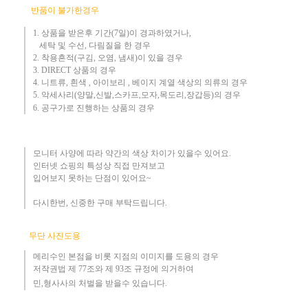
반품이 불가한경우
1. 상품을 받은후 기간(7일)이 경과하였거나,
세탁 및 수선, 다림질을 한 경우
2. 착용흔적(구김, 오염, 냄새)이 있을 경우
3.
DIRECT 상품의 경우
4. 니트류, 흰색 , 아이보리 , 베이지 계열 색상의 의류의 경우
​5. 악세사리(양말,신발,스카프,모자,목도리,장갑등)의 경우
6. 공구가로 진행하는 상품의 경우​
모니터 사양에 따라 약간의 색상 차이가 있을수 있어요.
인터넷 쇼핑의 특성상 직접 만져보고
입어보지 못하는 단점이 있어요~
다시한번, 신중한 구매 부탁드립니다
.
무단 사진도용
메리수인 본점을 비롯 지점의 이미지를 도용의 경우​
저작권법 제 77조와 제 93조 규정에 의거하여
민,형사사의 처벌을 받을수 있습니다.