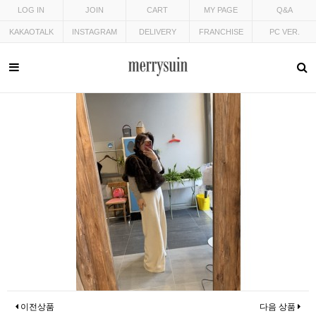
LOG IN
JOIN
CART
MY PAGE
Q&A
KAKAOTALK
INSTAGRAM
DELIVERY
FRANCHISE
PC VER.
이전상품
다음 상품