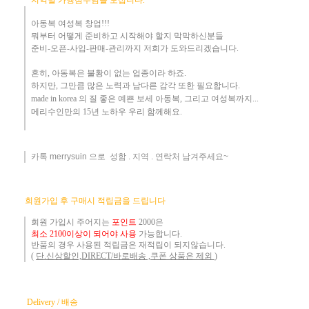
아동복 여성복 창업!!!
뭐부터 어떻게
준비하고 시작해야 할지 막막하신분들
준비-오픈-사입-판매-관리까지 저희가 도와드리겠습니다
.
흔히
,
아동복은 불황이 없는 업종이라 하죠
.
하지만
,
그만큼 많은 노력과 남다른 감각 또한 필요합니다.
made in korea
의 질 좋은 예쁜 보세 아동복
, 그리고 여성복까지...
메리수인만의 15년 노하우 ​우리
함께해요
.
카톡 merrysuin 으로 성함 . 지역 . 연락처 남겨주세요~
​
회원가입 후 구매시 적립금을 드립니다
회원 가입시 주어지는
포인트
2000은
최소 2100이상이 되어야 사용
가능합니다.
반품의 경우 사용된 적립금은 재적립이 되지않습니다.
(
단.신상할인,DIRECT/바로배송 ,쿠폰 상품은 제외
)
Delivery / 배송