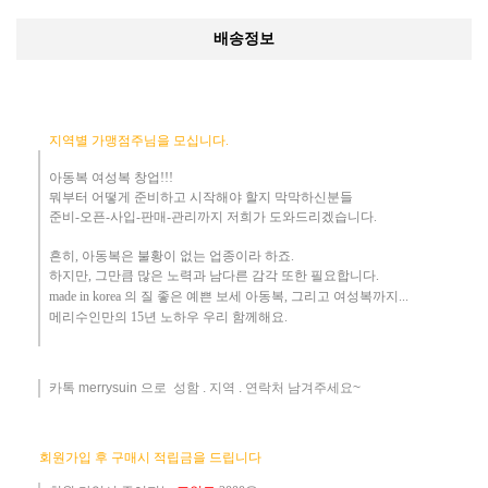
배송정보
지역별 가맹점주님을 모십니다.
아동복 여성복 창업!!!
뭐부터 어떻게
준비하고 시작해야 할지 막막하신분들
준비-오픈-사입-판매-관리까지 저희가 도와드리겠습니다
.
흔히
,
아동복은 불황이 없는 업종이라 하죠
.
하지만
,
그만큼 많은 노력과 남다른 감각 또한 필요합니다.
made in korea
의 질 좋은 예쁜 보세 아동복
, 그리고 여성복까지...
메리수인만의 15년 노하우 ​우리
함께해요
.
카톡 merrysuin 으로 성함 . 지역 . 연락처 남겨주세요~
​
회원가입 후 구매시 적립금을 드립니다