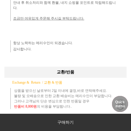
안내 후 취소처리와 함께 환불, 내지 쇼핑몰 포인트로 적립해드립니
다.
조금만 여유있게 주문해 주시길 부탁드립니다.
항상 노력하는 메리수인이 되겠습니다.​
감사합니다.​
교환/반품
Exchange & Return /
교환 & 반품
상품을 받으신 날로부터 2일 이내에 결정,바로 연락해주세요.
불량 및 오배송으로 인한 교환 배송비는 메리수인이 부담합니다.
그러나 고객님의 단순 변심으로 인한 반품일 경우
Quick
DELIVERY
MY PAGE
NOTICE
menu
반품
비
8,000원
의 비용
을 부담됩니다..
​
색상 사이즈 변경, 교환일경우
구매하기
칼라 및 사이즈
변경시
교환
비
6,000원
이 발생되며,