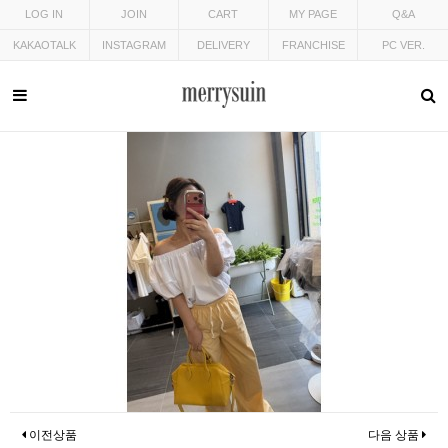
LOG IN
JOIN
CART
MY PAGE
Q&A
KAKAOTALK
INSTAGRAM
DELIVERY
FRANCHISE
PC VER.
이전상품
다음 상품