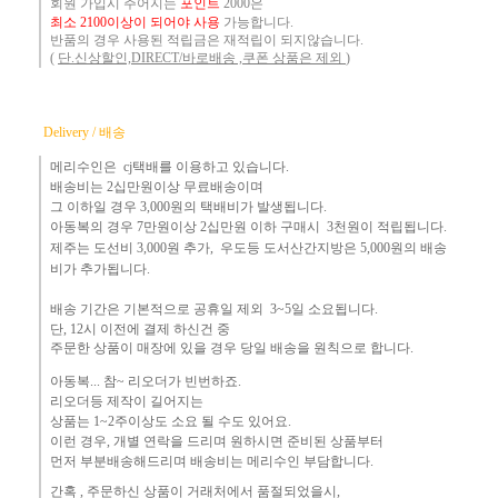
회원 가입시 주어지는
포인트
2000은
최소 2100이상이 되어야 사용
가능합니다.
반품의 경우 사용된 적립금은 재적립이 되지않습니다.
(
단.신상할인,DIRECT/바로배송 ,쿠폰 상품은 제외
)
Delivery / 배송
메리수인은 cj택배를 이용하고 있습니다.
배송비는 2십만원이상 무료배송이며
그 이하
일 경우 3,000
원
의 택배비
가 발생됩니다.
아동복의 경우 7만원
이상 2십만원 이하 구매시 3천원이 적립됩니다.
제주는
도선비 3,000원 추가, 우도등 도서산간지방은 5,000원의 배송
비가 추가됩니다.
배송 기간은 기본적으로 공휴일 제외 3~5일 소요됩니다.
단,
12시 이전에 결제 하신건 중 ​
주문한 상품이 매장에 있을 경우
당일 배송을 원칙으로 합니다.
아동복... 참~ 리오더가 빈번하죠.​
리오더등 제작이 길어지는
상품는 1~2주이상도 소요 될 수도 있어요.
이런 경우, 개별 연락을 드리며
원하시면 준비된 상품부터
먼
저 부분배송해드리며 배송비는 메리수인 부담합니다.
간혹 ,
주문하신 상품이 거래처에서 품절되었을시,