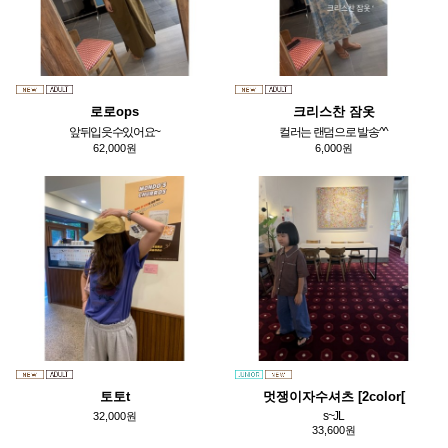
로로ops
크리스찬 잠옷
앞뒤입읏수있어요~
컬러는 랜덤으로 발송^^
62,000원
6,000원
토토t
멋쟁이자수셔츠 [2color[
s~JL
32,000원
33,600원