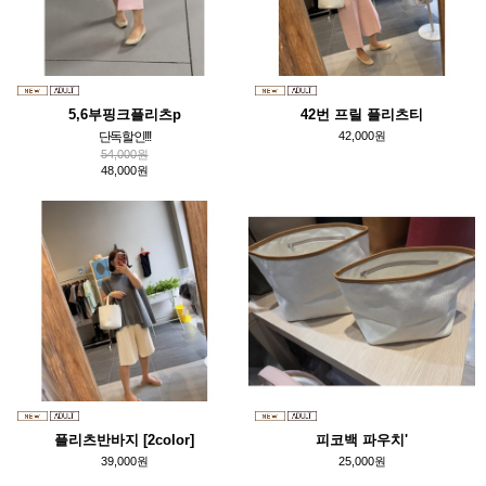
5,6부핑크플리츠p
42번 프릴 플리츠티
단독할인!!!
42,000원
54,000원
48,000원
플리츠반바지 [2color]
피코백 파우치'
39,000원
25,000원