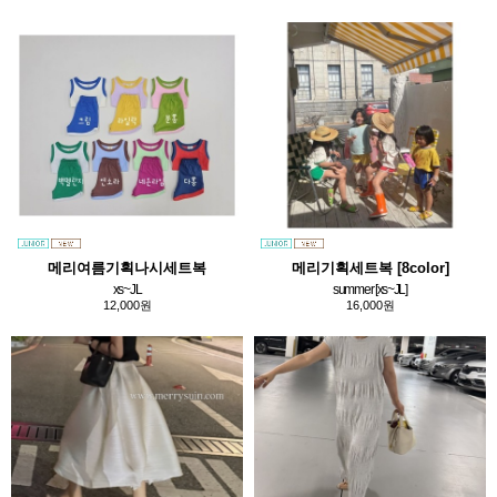
메리여름기획나시세트복
메리기획세트복 [8color]
xs~JL
summer [xs~JL]
12,000원
16,000원