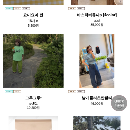
요미요미 삔
바스락버뮤다p [4color]
adult
16개set
35,000원
5,300원
그루그루t
날개플리츠반팔티
Quick
DELIVERY
MY PAGE
NOTICE
s~JXL
46,000원
menu
19,200원