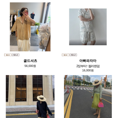
골드셔츠
아빠파자마
56,000원
2장부터~ 컬러랜덤
16,000원