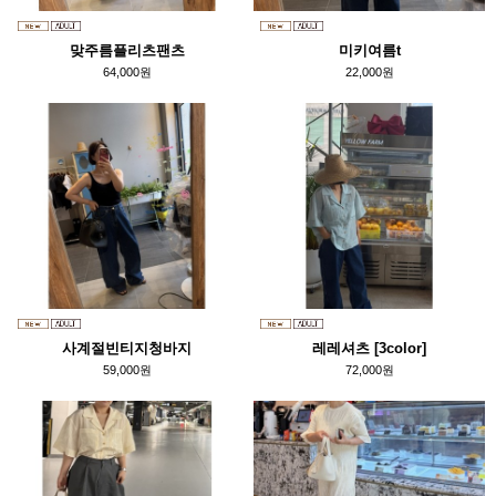
맞주름플리츠팬츠
미키여름t
64,000원
22,000원
사계절빈티지청바지
레레셔츠 [3color]
59,000원
72,000원