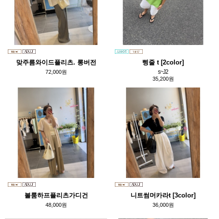
맞주름와이드플리츠. 롱버전
삥줄 t [2color]
s~J2
72,000원
35,200원
볼룸하프플리츠가디건
니트썸머카라t [3color]
48,000원
36,000원