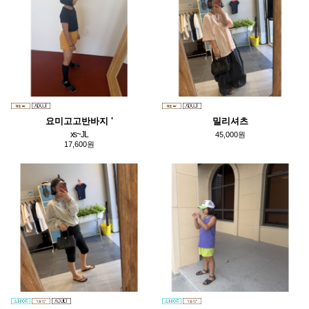
요미고고반바지 '
밀리셔츠
xs~JL
45,000원
17,600원