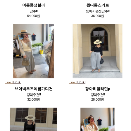
여름풍성블라
윈디롱스커트
강추!!!
얇아서완전강추!!!
54,000원
36,000원
브이넥루즈여름가디건
항아리알라딘p
강력추천!!!
강력추천!!!
32,000원
28,000원