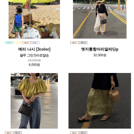
메리 나시 [3color]
엣지통항아리알라딘p
블루 그린 S.바로발송
32,000원
16,000원
6,000원