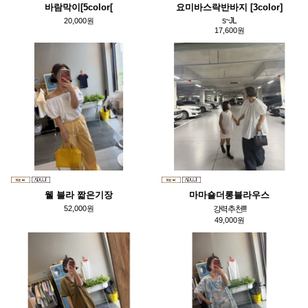
바람막이[5color[
요미바스락반바지 [3color]
s~JL
20,000원
17,600원
웰 블라 짧은기장
마마숄더롱블라우스
52,000원
강력추천!!!
49,000원