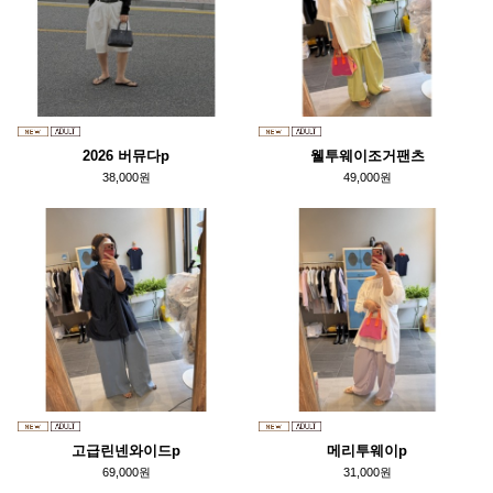
2026 버뮤다p
웰투웨이조거팬츠
38,000원
49,000원
고급린넨와이드p
메리투웨이p
69,000원
31,000원