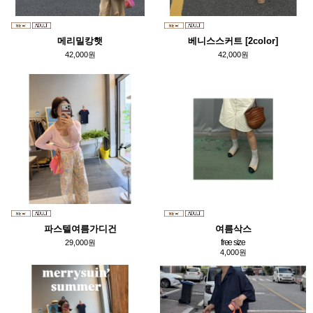
메리밀캉햇
베니스스커트 [2color]
42,000원
42,000원
파스텔여름가디건
여름삭스
free size
29,000원
4,000원