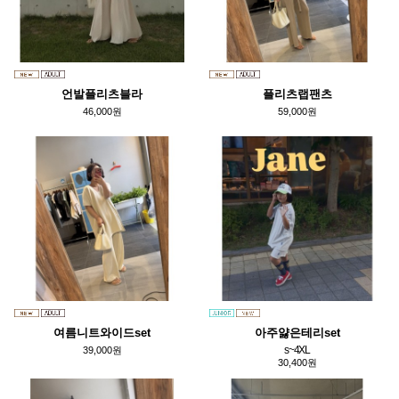
언발플리츠블라
플리츠랩팬츠
46,000원
59,000원
여름니트와이드set
아주얋은테리set
s~4XL
39,000원
30,400원