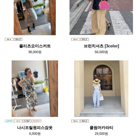
플리츠요미스커트
브런치셔츠 [3color]
38,000원
56,000원
나시프릴원피스잠옷
쿨썸머카라티
6,000원
29,000원