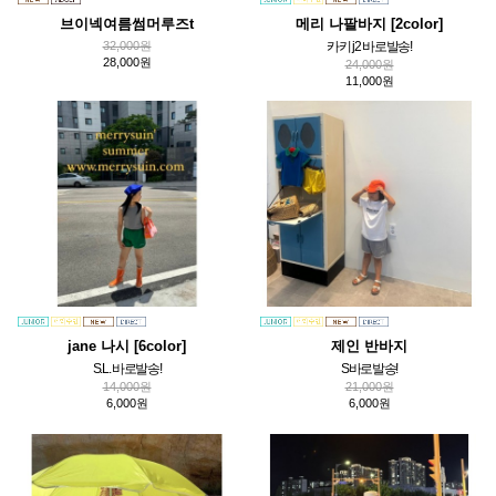
브이넥여름썸머루즈t
메리 나팔바지 [2color]
32,000원
카키 j2 바로발송!
28,000원
24,000원
11,000원
jane 나시 [6color]
제인 반바지
S.L. 바로발송!
S바로발송!
14,000원
21,000원
6,000원
6,000원