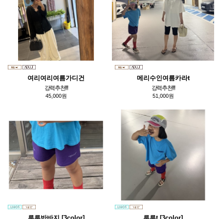
여리여리여름가디건
메리수인여름카라t
강력추천!!!
강력추천!!!
45,000원
51,000원
루루반바지 [3color]
루루t [3color]