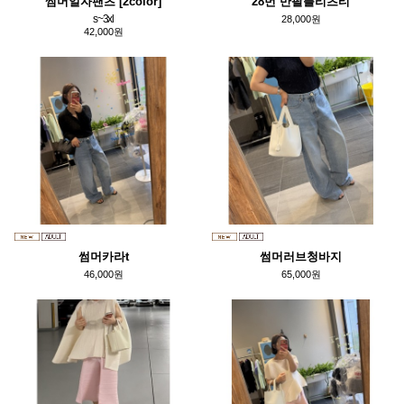
썸머일자팬츠 [2color]
28번 반팔플리츠티
s~3xl
28,000원
42,000원
썸머카라t
썸머러브청바지
46,000원
65,000원