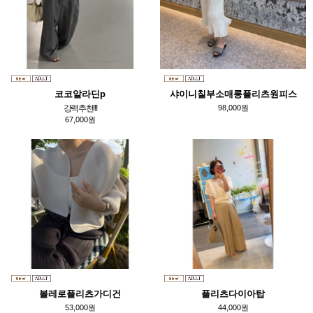
코코알라딘p
샤이니칠부소매롱플리츠원피스
강력추천!!!
98,000원
67,000원
볼레로플리츠가디건
플리츠다이아탑
53,000원
44,000원