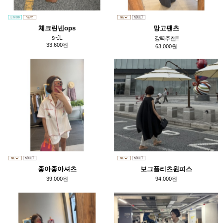
체크린넨ops
망고팬츠
s~JL
강력추천!!!
33,600원
63,000원
좋아좋아셔츠
보그플리츠원피스
39,000원
94,000원