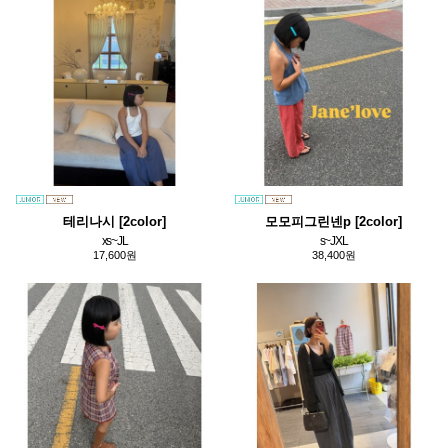
테리나시 [2color]
모모피그린넨p [2color]
xs~JL
s~JXL
17,600원
38,400원