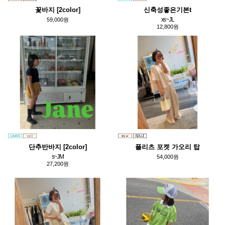
꽃바지 [2color]
신축성좋은기본t
xs~JL
59,000원
12,800원
단추반바지 [2color]
플리츠 포켓 가오리 탑
s~JM
54,000원
27,200원