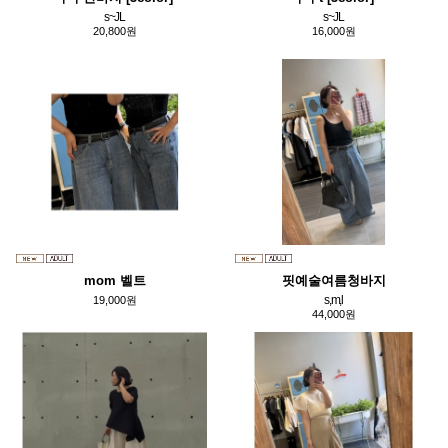
s~JL
s~JL
20,800원
16,000원
mom 벨트
핏예술여름청바지
s,m,l
19,000원
44,000원