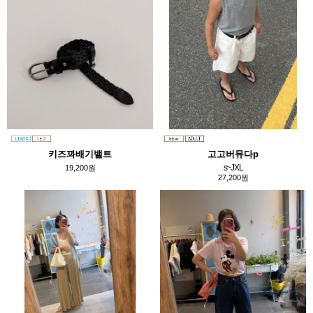
키즈꽈배기밸트
고고버뮤다p
s~JXL
19,200원
27,200원