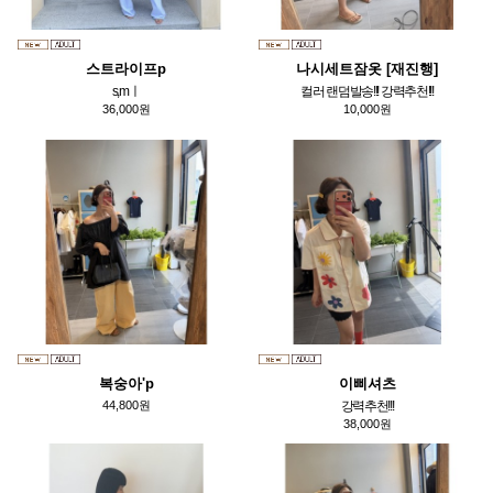
스트라이프p
나시세트잠옷 [재진행]
s,mㅣ
컬러 랜덤발송!!! 강력추천!!!
36,000원
10,000원
복숭아'p
이삐셔츠
44,800원
강력추천!!!
38,000원