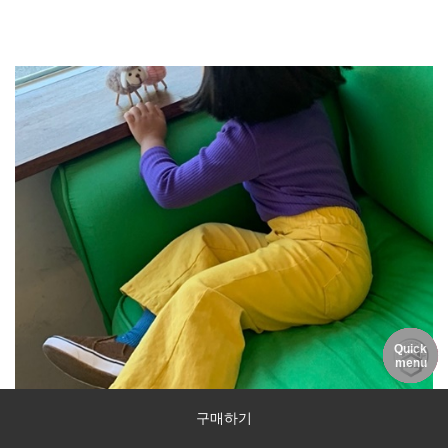
Quick
DELIVERY
MY PAGE
NOTICE
menu
구매하기