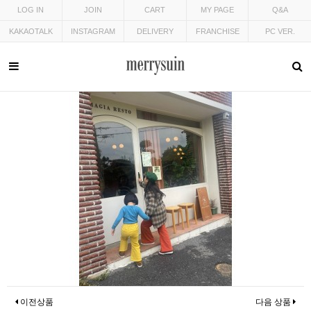
LOG IN
JOIN
CART
MY PAGE
Q&A
KAKAOTALK
INSTAGRAM
DELIVERY
FRANCHISE
PC VER.
이전상품
다음 상품