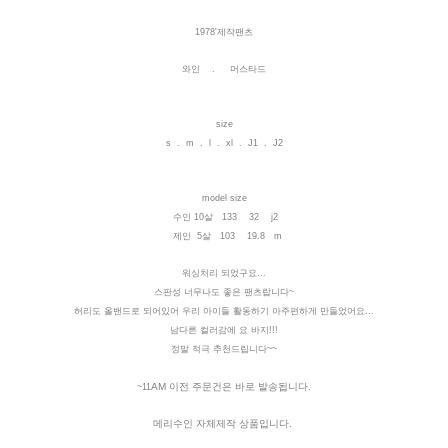
1978'제작팬츠
와인 . 머스타드
size
s . m . l . xl . J1 . J2
model size
수인 10살 133 32 j2
제인 5살 103 19.8 m
워싱처리 되었구요...
스판성 너무나도 좋은 팬츠랍니다~
허리도 올밴드로 되어있어 우리 아이들 활동하기 아주편하게 만들었어요...
남다른 컬러감에 요 바지!!!
정말 적극 추천드립니다~~
AM
이전 주문건은 바로 발송됩니다.
~11
메리수인 자체제작 상품입니다.