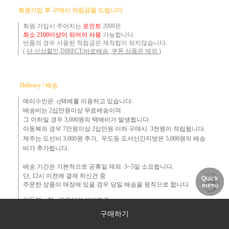
​
회원가입 후 구매시 적립금을 드립니다
회원 가입시 주어지는
포인트
2000은
최소 2100이상이 되어야 사용
가능합니다.
반품의 경우 사용된 적립금은 재적립이 되지않습니다.
(
단.신상할인,DIRECT/바로배송 ,쿠폰 상품은 제외
)
Delivery / 배송
메리수인은 cj택배를 이용하고 있습니다.
배송비는 2십만원이상 무료배송이며
그 이하
일 경우 3,000
원
의 택배비
가 발생됩니다.
아동복의 경우 7만원
이상 2십만원 이하 구매시 3천원이 적립됩니다.
제주는
도선비 3,000원 추가, 우도등 도서산간지방은 5,000원의 배송
비가 추가됩니다.
배송 기간은 기본적으로 공휴일 제외 3~5일 소요됩니다.
단,
12시 이전에 결제 하신건 중 ​
Quick
DELIVERY
MY PAGE
NOTICE
주문한 상품이 매장에 있을 경우
당일 배송을 원칙으로 합니다.
menu
아동복... 참~ 리오더가 빈번하죠.​
리오더등 제작이 길어지는
구매하기
상품는 1~2주이상도 소요 될 수도 있어요.
이런 경우, 개별 연락을 드리며
원하시면 준비된 상품부터