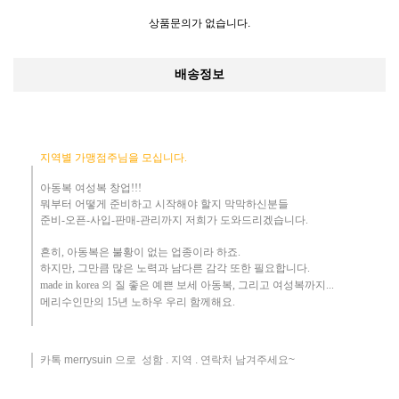
상품문의가 없습니다.
배송정보
지역별 가맹점주님을 모십니다.
아동복 여성복 창업!!!
뭐부터 어떻게
준비하고 시작해야 할지 막막하신분들
준비-오픈-사입-판매-관리까지 저희가 도와드리겠습니다
.
흔히
,
아동복은 불황이 없는 업종이라 하죠
.
하지만
,
그만큼 많은 노력과 남다른 감각 또한 필요합니다.
made in korea
의 질 좋은 예쁜 보세 아동복
, 그리고 여성복까지...
메리수인만의 15년 노하우 ​우리
함께해요
.
카톡 merrysuin 으로 성함 . 지역 . 연락처 남겨주세요~