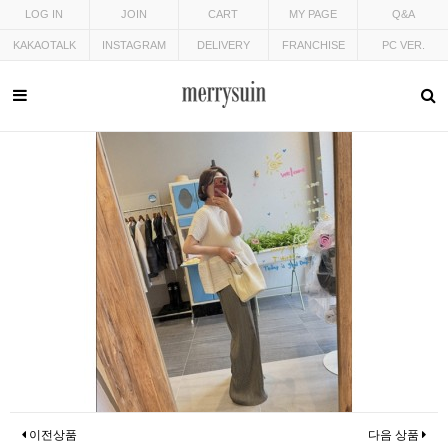
LOG IN
JOIN
CART
MY PAGE
Q&A
KAKAOTALK
INSTAGRAM
DELIVERY
FRANCHISE
PC VER.
이전상품
다음 상품