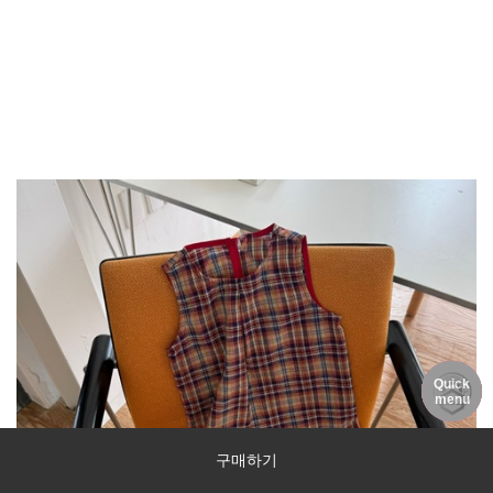
Quick
DELIVERY
MY PAGE
NOTICE
menu
구매하기