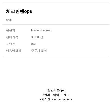
체크린넨ops
s~JL
원산지
Made In korea
판매가격
33,600원
포인트
0점
배송비결제
주문시 결제
린넨체크ops
2컬러 아이 . 체크
7사이즈 s ᴍ ʟ xʟ ᴊs ᴊᴍ ᴊʟ