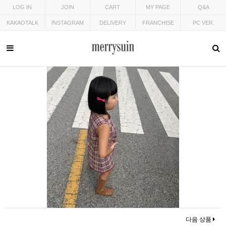
LOG IN
JOIN
CART
MY PAGE
Q&A
KAKAOTALK
INSTAGRAM
DELIVERY
FRANCHISE
PC VER.
다음 상품