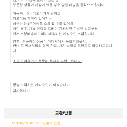
단,
12시 이전에 결제 하신건 중 ​
주문한 상품이 매장에 있을 경우
당일 배송을 원칙으로 합니다.
아동복... 참~ 리오더가 빈번하죠.​
리오더등 제작이 길어지는
상품는 1~2주이상도 소요 될 수도 있어요.
이런 경우, 개별 연락을 드리며
원하시면 준비된 상품부터
먼
저 부분배송해드리며 배송비는 메리수인 부담합니다.
간혹 ,
주문하신 상품이 거래처에서 품절되었을시,
안내 후 취소처리와 함께 환불, 내지 쇼핑몰 포인트로 적립해드립니
다.
조금만 여유있게 주문해 주시길 부탁드립니다.
항상 노력하는 메리수인이 되겠습니다.​
감사합니다.​
교환/반품
Exchange & Return /
교환 & 반품