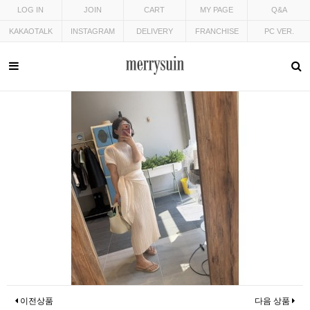
LOG IN
JOIN
CART
MY PAGE
Q&A
KAKAOTALK
INSTAGRAM
DELIVERY
FRANCHISE
PC VER.
이전상품
다음 상품