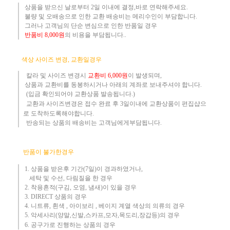
상품을 받으신 날로부터 2일 이내에 결정,바로 연락해주세요.
불량 및 오배송으로 인한 교환 배송비는 메리수인이 부담합니다.
그러나 고객님의 단순 변심으로 인한 반품일 경우
반품
비
8,000원
의 비용
을 부담됩니다..
​
색상 사이즈 변경, 교환일경우
칼라 및 사이즈
변경시
교환
비
6,000원
이 발생되며,
상품과 교환비를 동봉하시거나 아래의 계좌로 보내주셔야 합니다.
(입금 확인되어야 교환상품 발송됩니다.)​
교환과 사이즈변경은 접수 완료 후 3일이내에 교환상품이 편집샵으
로 도착하도록해야합니다.
​ 반송되는 상품의 배송비는 고객님에게부담됩니다.
반품이 불가한경우
1. 상품을 받은후 기간(7일)이 경과하였거나,
세탁 및 수선, 다림질을 한 경우
2. 착용흔적(구김, 오염, 냄새)이 있을 경우
3.
DIRECT 상품의 경우
4. 니트류, 흰색 , 아이보리 , 베이지 계열 색상의 의류의 경우
​5. 악세사리(양말,신발,스카프,모자,목도리,장갑등)의 경우
6. 공구가로 진행하는 상품의 경우​