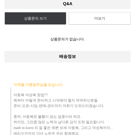
Q&A
상품문의 쓰기
더보기
상품문의가 없습니다.
배송정보
지역별 가맹점주님을 모십니다.
아동복 여성복 창업!!!
뭐부터 어떻게
준비하고 시작해야 할지 막막하신분들
준비-오픈-사입-판매-관리까지 저희가 도와드리겠습니다
.
흔히
,
아동복은 불황이 없는 업종이라 하죠
.
하지만
,
그만큼 많은 노력과 남다른 감각 또한 필요합니다.
made in korea
의 질 좋은 예쁜 보세 아동복
, 그리고 여성복까지...
메리수인만의 15년 노하우 ​우리
함께해요
.