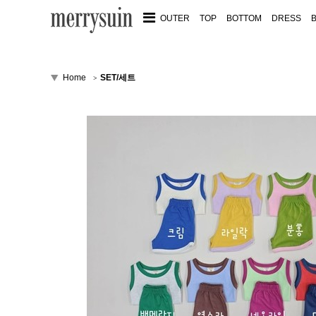
OUTER
TOP
BOTTOM
DRESS
Home
SET/세트