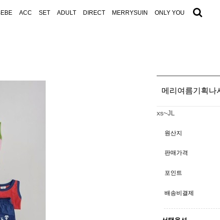
BEBE
ACC
SET
ADULT
DIRECT
MERRYSUIN
ONLY YOU
메리여름기획나
xs~JL
원산지
판매가격
포인트
배송비결제