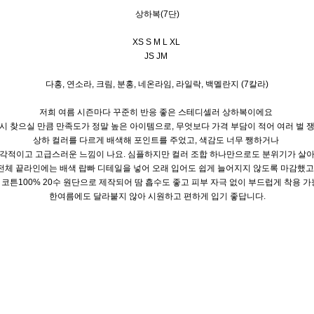
상하복(7단)
XS S M L XL
JS JM
다홍, 연소라, 크림, 분홍, 네온라임, 라일락, 백멜란지 (7칼라)
저희 여름 시즌마다 꾸준히 반응 좋은 스테디셀러 상하복이에요
시 찾으실 만큼 만족도가 정말 높은 아이템으로, 무엇보다 가격 부담이 적어 여러 벌
상하 컬러를 다르게 배색해 포인트를 주었고, 색감도 너무 쨍하거나
감각적이고 고급스러운 느낌이 나요. 심플하지만 컬러 조합 하나만으로도 분위기가 살아
전체 끝라인에는 배색 랍빠 디테일을 넣어 오래 입어도 쉽게 늘어지지 않도록 마감했고
코튼100% 20수 원단으로 제작되어 땀 흡수도 좋고 피부 자극 없이 부드럽게 착용 
한여름에도 달라붙지 않아 시원하고 편하게 입기 좋답니다.