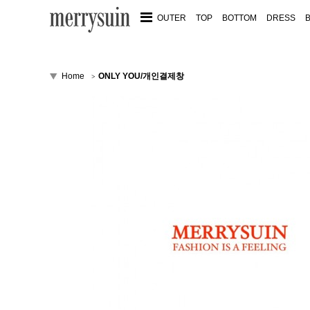
OUTER
TOP
BOTTOM
DRESS
Home
ONLY YOU/개인결제창