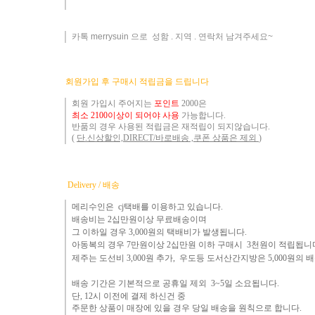
카톡 merrysuin 으로 성함 . 지역 . 연락처 남겨주세요~
​
회원가입 후 구매시 적립금을 드립니다
회원 가입시 주어지는
포인트
2000은
최소 2100이상이 되어야 사용
가능합니다.
반품의 경우 사용된 적립금은 재적립이 되지않습니다.
(
단.신상할인,DIRECT/바로배송 ,쿠폰 상품은 제외
)
Delivery / 배송
메리수인은 cj택배를 이용하고 있습니다.
배송비는 2십만원이상 무료배송이며
그 이하
일 경우 3,000
원
의 택배비
가 발생됩니다.
아동복의 경우 7만원
이상 2십만원 이하 구매시 3천원이 적립됩니
제주는
도선비 3,000원 추가, 우도등 도서산간지방은 5,000원의
배송 기간은 기본적으로 공휴일 제외 3~5일 소요됩니다.
단,
12시 이전에 결제 하신건 중 ​
주문한 상품이 매장에 있을 경우
당일 배송을 원칙으로 합니다.