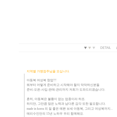
DETAIL
지역별 가맹점주님을 모십니다.
아동복 여성복 창업!!!
뭐부터 어떻게
준비하고 시작해야 할지 막막하신분들
준비-오픈-사입-판매-관리까지 저희가 도와드리겠습니다
.
흔히
,
아동복은 불황이 없는 업종이라 하죠
.
하지만
,
그만큼 많은 노력과 남다른 감각 또한 필요합니다.
made in korea
의 질 좋은 예쁜 보세 아동복
, 그리고 여성복까지...
메리수인만의 15년 노하우 ​우리
함께해요
.