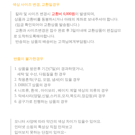
​
색상 사이즈 변경, 교환일경우
칼라 및 사이즈
변경시
교환
비
6,000원
이 발생되며,
상품과 교환비를 동봉하시거나 아래의 계좌로 보내주셔야 합니다.
(입금 확인되어야 교환상품 발송됩니다.)​
교환과 사이즈변경은 접수 완료 후 3일이내에 교환상품이 편집샵으
로 도착하도록해야합니다.
​ 반송되는 상품의 배송비는 고객님에게부담됩니다.
반품이 불가한경우
1. 상품을 받은후 기간(7일)이 경과하였거나,
세탁 및 수선, 다림질을 한 경우
2. 착용흔적(구김, 오염, 냄새)이 있을 경우
3.
DIRECT 상품의 경우
4. 니트류, 흰색 , 아이보리 , 베이지 계열 색상의 의류의 경우
​5. 악세사리(양말,신발,스카프,모자,목도리,장갑등)의 경우
6. 공구가로 진행하는 상품의 경우​
모니터 사양에 따라 약간의 색상 차이가 있을수 있어요.
인터넷 쇼핑의 특성상 직접 만져보고
입어보지 못하는 단점이 있어요~