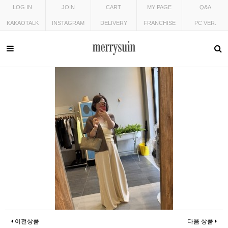
LOG IN
JOIN
CART
MY PAGE
Q&A
KAKAOTALK
INSTAGRAM
DELIVERY
FRANCHISE
PC VER.
이전상품
다음 상품