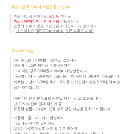
​
회원가입 후 구매시 적립금을 드립니다
회원 가입시 주어지는
포인트
2000은
최소 2100이상이 되어야 사용
가능합니다.
반품의 경우 사용된 적립금은 재적립이 되지않습니다.
(
단.신상할인,DIRECT/바로배송 ,쿠폰 상품은 제외
)
Delivery / 배송
메리수인은 cj택배를 이용하고 있습니다.
배송비는 2십만원이상 무료배송이며
그 이하
일 경우 3,000
원
의 택배비
가 발생됩니다.
아동복의 경우 7만원
이상 2십만원 이하 구매시 3천원이 적립됩니다.
제주는
도선비 3,000원 추가, 우도등 도서산간지방은 5,000원의 배송
비가 추가됩니다.
배송 기간은 기본적으로 공휴일 제외 3~5일 소요됩니다.
단,
12시 이전에 결제 하신건 중 ​
주문한 상품이 매장에 있을 경우
당일 배송을 원칙으로 합니다.
아동복... 참~ 리오더가 빈번하죠.​
리오더등 제작이 길어지는
상품는 1~2주이상도 소요 될 수도 있어요.
이런 경우, 개별 연락을 드리며
원하시면 준비된 상품부터