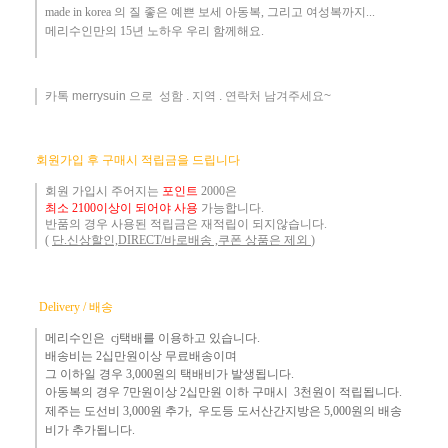
made in korea
의 질 좋은 예쁜 보세 아동복
, 그리고 여성복까지...
메리수인만의 15년 노하우 ​우리
함께해요
.
카톡 merrysuin 으로 성함 . 지역 . 연락처 남겨주세요~
​
회원가입 후 구매시 적립금을 드립니다
회원 가입시 주어지는
포인트
2000은
최소 2100이상이 되어야 사용
가능합니다.
반품의 경우 사용된 적립금은 재적립이 되지않습니다.
(
단.신상할인,DIRECT/바로배송 ,쿠폰 상품은 제외
)
Delivery / 배송
메리수인은 cj택배를 이용하고 있습니다.
배송비는 2십만원이상 무료배송이며
그 이하
일 경우 3,000
원
의 택배비
가 발생됩니다.
아동복의 경우 7만원
이상 2십만원 이하 구매시 3천원이 적립됩니다.
제주는
도선비 3,000원 추가, 우도등 도서산간지방은 5,000원의 배송
비가 추가됩니다.