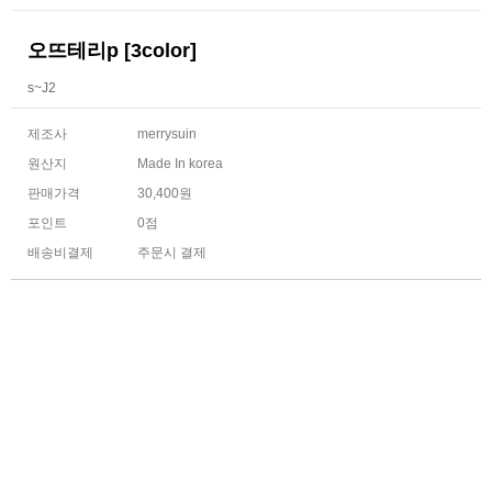
오뜨테리p [3color]
s~J2
제조사
merrysuin
원산지
Made In korea
판매가격
30,400원
포인트
0점
배송비결제
주문시 결제