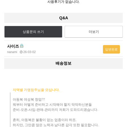
사용후기가 없습니다.
Q&A
상품문의 쓰기
더보기
사이즈
답변완료
nanami
26-03-02
배송정보
지역별 가맹점주님을 모십니다.
아동복 여성복 창업!!!
뭐부터 어떻게
준비하고 시작해야 할지 막막하신분들
준비-오픈-사입-판매-관리까지 저희가 도와드리겠습니다
.
흔히
,
아동복은 불황이 없는 업종이라 하죠
.
하지만
,
그만큼 많은 노력과 남다른 감각 또한 필요합니다.