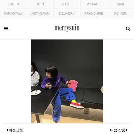
LOG IN
JOIN
CART
MY PAGE
Q&A
KAKAOTALK
INSTAGRAM
DELIVERY
FRANCHISE
PC VER.
이전상품
다음 상품