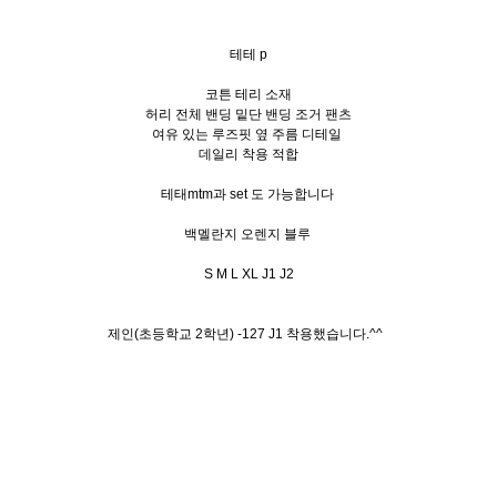
테테 p
코튼 테리 소재
허리 전체 밴딩 밑단 밴딩 조거 팬츠
여유 있는 루즈핏 옆 주름 디테일
데일리 착용 적합
테태mtm과 set 도 가능합니다
백멜란지 오렌지 블루
S M L XL J1 J2
제인(초등학교 2학년) -127 J1 착용했습니다.^^