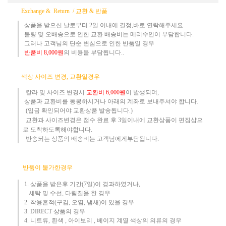
Exchange & Return /
교환 & 반품
상품을 받으신 날로부터 2일 이내에 결정,바로 연락해주세요.
불량 및 오배송으로 인한 교환 배송비는 메리수인이 부담합니다.
그러나 고객님의 단순 변심으로 인한 반품일 경우
반품
비
8,000원
의 비용
을 부담됩니다..
​
색상 사이즈 변경, 교환일경우
칼라 및 사이즈
변경시
교환
비
6,000원
이 발생되며,
상품과 교환비를 동봉하시거나 아래의 계좌로 보내주셔야 합니다.
(입금 확인되어야 교환상품 발송됩니다.)​
교환과 사이즈변경은 접수 완료 후 3일이내에 교환상품이 편집샵으
로 도착하도록해야합니다.
​ 반송되는 상품의 배송비는 고객님에게부담됩니다.
반품이 불가한경우
1. 상품을 받은후 기간(7일)이 경과하였거나,
세탁 및 수선, 다림질을 한 경우
2. 착용흔적(구김, 오염, 냄새)이 있을 경우
3.
DIRECT 상품의 경우
4. 니트류, 흰색 , 아이보리 , 베이지 계열 색상의 의류의 경우