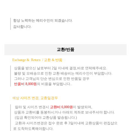
항상 노력하는 메리수인이 되겠습니다.​
감사합니다.​
교환/반품
Exchange & Return /
교환 & 반품
상품을 받으신 날로부터 2일 이내에 결정,바로 연락해주세요.
불량 및 오배송으로 인한 교환 배송비는 메리수인이 부담합니다.
그러나 고객님의 단순 변심으로 인한 반품일 경우
반품
비
8,000원
의 비용
을 부담됩니다..
​
색상 사이즈 변경, 교환일경우
칼라 및 사이즈
변경시
교환
비
6,000원
이 발생되며,
상품과 교환비를 동봉하시거나 아래의 계좌로 보내주셔야 합니다.
(입금 확인되어야 교환상품 발송됩니다.)​
교환과 사이즈변경은 접수 완료 후 3일이내에 교환상품이 편집샵으
로 도착하도록해야합니다.