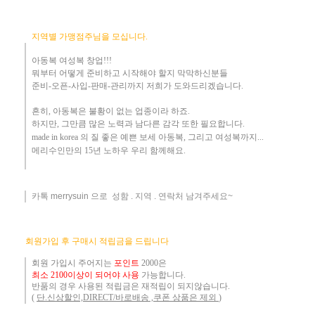
지역별 가맹점주님을 모십니다.
아동복 여성복 창업!!!
뭐부터 어떻게
준비하고 시작해야 할지 막막하신분들
준비-오픈-사입-판매-관리까지 저희가 도와드리겠습니다
.
흔히
,
아동복은 불황이 없는 업종이라 하죠
.
하지만
,
그만큼 많은 노력과 남다른 감각 또한 필요합니다.
made in korea
의 질 좋은 예쁜 보세 아동복
, 그리고 여성복까지...
메리수인만의 15년 노하우 ​우리
함께해요
.
카톡 merrysuin 으로 성함 . 지역 . 연락처 남겨주세요~
​
회원가입 후 구매시 적립금을 드립니다
회원 가입시 주어지는
포인트
2000은
최소 2100이상이 되어야 사용
가능합니다.
반품의 경우 사용된 적립금은 재적립이 되지않습니다.
(
단.신상할인,DIRECT/바로배송 ,쿠폰 상품은 제외
)