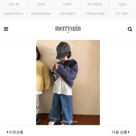
LOG IN
JOIN
CART
MY PAGE
Q&A
KAKAOTALK
INSTAGRAM
DELIVERY
FRANCHISE
PC VER.
이전상품
다음 상품