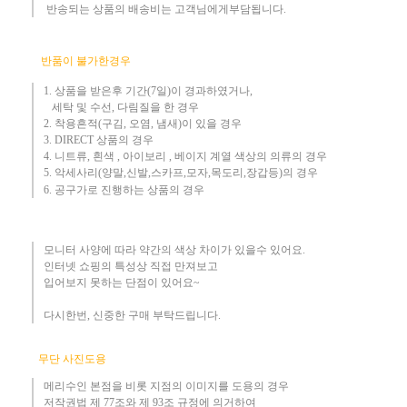
​ 반송되는 상품의 배송비는 고객님에게부담됩니다.
반품이 불가한경우
1. 상품을 받은후 기간(7일)이 경과하였거나,
세탁 및 수선, 다림질을 한 경우
2. 착용흔적(구김, 오염, 냄새)이 있을 경우
3.
DIRECT 상품의 경우
4. 니트류, 흰색 , 아이보리 , 베이지 계열 색상의 의류의 경우
​5. 악세사리(양말,신발,스카프,모자,목도리,장갑등)의 경우
6. 공구가로 진행하는 상품의 경우​
모니터 사양에 따라 약간의 색상 차이가 있을수 있어요.
인터넷 쇼핑의 특성상 직접 만져보고
입어보지 못하는 단점이 있어요~
다시한번, 신중한 구매 부탁드립니다
.
무단 사진도용
메리수인 본점을 비롯 지점의 이미지를 도용의 경우​
저작권법 제 77조와 제 93조 규정에 의거하여