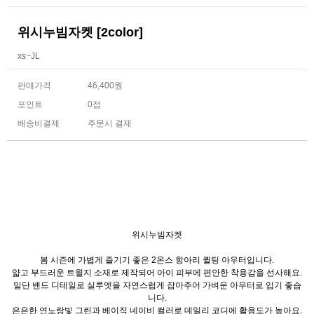
위시누빔자켓 [2color]
xs~JL
판매가격
46,400원
포인트
0점
배송비결제
주문시 결제
위시누빔자켓
봄 시즌에 가볍게 즐기기 좋은 2온스 항아리 퀼팅 아우터입니다.
얇고 부드러운 트윌지 소재로 제작되어 아이 피부에 편안한 착용감을 선사해요.
밑단 밴드 디테일로 실루엣을 자연스럽게 잡아주어 가벼운 아우터로 입기 좋습
니다.
은은한 연노랑빛 그린과 베이직 네이비 컬러로 데일리 코디에 활용도가 높아요.