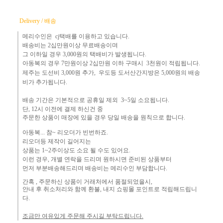
Delivery / 배송
메리수인은 cj택배를 이용하고 있습니다.
배송비는 2십만원이상 무료배송이며
그 이하
일 경우 3,000
원
의 택배비
가 발생됩니다.
아동복의 경우 7만원
이상 2십만원 이하 구매시 3천원이 적립됩니다.
제주는
도선비 3,000원 추가, 우도등 도서산간지방은 5,000원의 배송
비가 추가됩니다.
배송 기간은 기본적으로 공휴일 제외 3~5일 소요됩니다.
단,
12시 이전에 결제 하신건 중 ​
주문한 상품이 매장에 있을 경우
당일 배송을 원칙으로 합니다.
아동복... 참~ 리오더가 빈번하죠.​
리오더등 제작이 길어지는
상품는 1~2주이상도 소요 될 수도 있어요.
이런 경우, 개별 연락을 드리며
원하시면 준비된 상품부터
먼
저 부분배송해드리며 배송비는 메리수인 부담합니다.
간혹 ,
주문하신 상품이 거래처에서 품절되었을시,
안내 후 취소처리와 함께 환불, 내지 쇼핑몰 포인트로 적립해드립니
다.
조금만 여유있게 주문해 주시길 부탁드립니다.