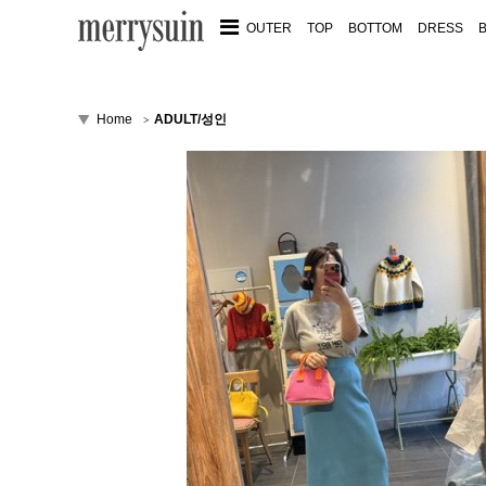
OUTER
TOP
BOTTOM
DRESS
Home
ADULT/성인