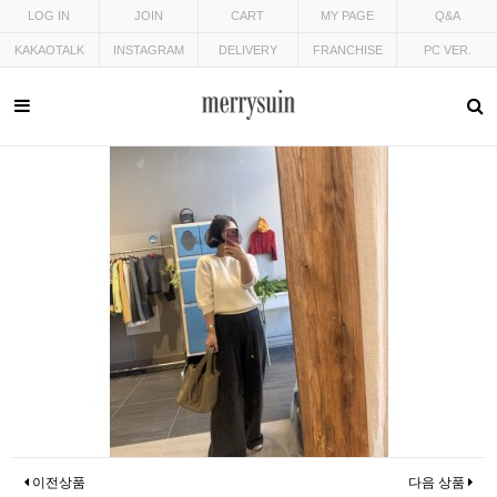
LOG IN
JOIN
CART
MY PAGE
Q&A
KAKAOTALK
INSTAGRAM
DELIVERY
FRANCHISE
PC VER.
이전상품
다음 상품