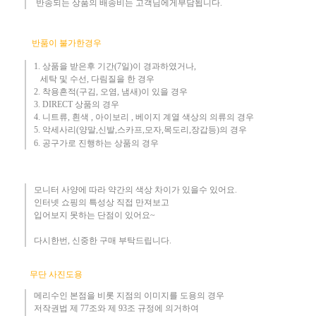
​ 반송되는 상품의 배송비는 고객님에게부담됩니다.
반품이 불가한경우
1. 상품을 받은후 기간(7일)이 경과하였거나,
세탁 및 수선, 다림질을 한 경우
2. 착용흔적(구김, 오염, 냄새)이 있을 경우
3.
DIRECT 상품의 경우
4. 니트류, 흰색 , 아이보리 , 베이지 계열 색상의 의류의 경우
​5. 악세사리(양말,신발,스카프,모자,목도리,장갑등)의 경우
6. 공구가로 진행하는 상품의 경우​
모니터 사양에 따라 약간의 색상 차이가 있을수 있어요.
인터넷 쇼핑의 특성상 직접 만져보고
입어보지 못하는 단점이 있어요~
다시한번, 신중한 구매 부탁드립니다
.
무단 사진도용
메리수인 본점을 비롯 지점의 이미지를 도용의 경우​
저작권법 제 77조와 제 93조 규정에 의거하여