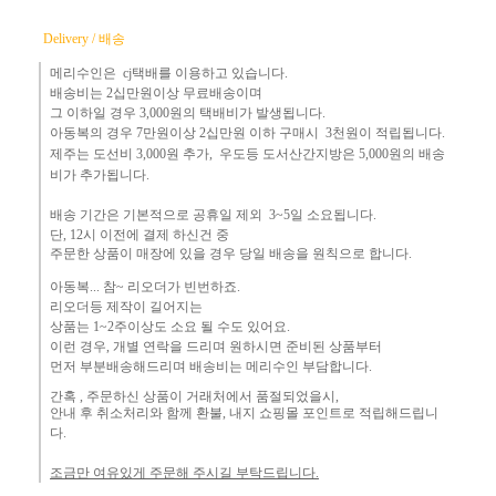
Delivery / 배송
메리수인은 cj택배를 이용하고 있습니다.
배송비는 2십만원이상 무료배송이며
그 이하
일 경우 3,000
원
의 택배비
가 발생됩니다.
아동복의 경우 7만원
이상 2십만원 이하 구매시 3천원이 적립됩니다.
제주는
도선비 3,000원 추가, 우도등 도서산간지방은 5,000원의 배송
비가 추가됩니다.
배송 기간은 기본적으로 공휴일 제외 3~5일 소요됩니다.
단,
12시 이전에 결제 하신건 중 ​
주문한 상품이 매장에 있을 경우
당일 배송을 원칙으로 합니다.
아동복... 참~ 리오더가 빈번하죠.​
리오더등 제작이 길어지는
상품는 1~2주이상도 소요 될 수도 있어요.
이런 경우, 개별 연락을 드리며
원하시면 준비된 상품부터
먼
저 부분배송해드리며 배송비는 메리수인 부담합니다.
간혹 ,
주문하신 상품이 거래처에서 품절되었을시,
안내 후 취소처리와 함께 환불, 내지 쇼핑몰 포인트로 적립해드립니
다.
조금만 여유있게 주문해 주시길 부탁드립니다.