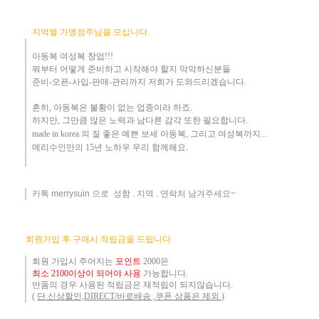
지역별 가맹점주님을 모십니다.
아동복 여성복 창업!!!
뭐부터 어떻게
준비하고 시작해야 할지 막막하신분들
준비-오픈-사입-판매-관리까지 저희가 도와드리겠습니다
.
흔히
,
아동복은 불황이 없는 업종이라 하죠
.
하지만
,
그만큼 많은 노력과 남다른 감각 또한 필요합니다.
made in korea
의 질 좋은 예쁜 보세 아동복
, 그리고 여성복까지...
메리수인만의 15년 노하우 ​우리
함께해요
.
카톡 merrysuin 으로 성함 . 지역 . 연락처 남겨주세요~
​
회원가입 후 구매시 적립금을 드립니다
회원 가입시 주어지는
포인트
2000은
최소 2100이상이 되어야 사용
가능합니다.
반품의 경우 사용된 적립금은 재적립이 되지않습니다.
(
단.신상할인,DIRECT/바로배송 ,쿠폰 상품은 제외
)