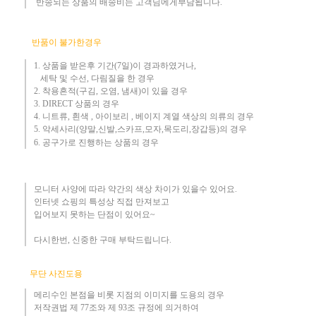
​ 반송되는 상품의 배송비는 고객님에게부담됩니다.
반품이 불가한경우
1. 상품을 받은후 기간(7일)이 경과하였거나,
세탁 및 수선, 다림질을 한 경우
2. 착용흔적(구김, 오염, 냄새)이 있을 경우
3.
DIRECT 상품의 경우
4. 니트류, 흰색 , 아이보리 , 베이지 계열 색상의 의류의 경우
​5. 악세사리(양말,신발,스카프,모자,목도리,장갑등)의 경우
6. 공구가로 진행하는 상품의 경우​
모니터 사양에 따라 약간의 색상 차이가 있을수 있어요.
인터넷 쇼핑의 특성상 직접 만져보고
입어보지 못하는 단점이 있어요~
다시한번, 신중한 구매 부탁드립니다
.
무단 사진도용
메리수인 본점을 비롯 지점의 이미지를 도용의 경우​
저작권법 제 77조와 제 93조 규정에 의거하여