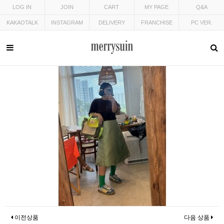
LOG IN
JOIN
CART
MY PAGE
Q&A
KAKAOTALK
INSTAGRAM
DELIVERY
FRANCHISE
PC VER.
이전상품
다음 상품