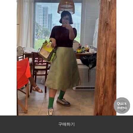
Quick
DELIVERY
MY PAGE
NOTICE
menu
구매하기