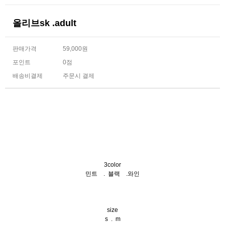
올리브sk .adult
판매가격
59,000원
포인트
0점
배송비결제
주문시 결제
3color
민트 . 블랙 .와인
size
s . m