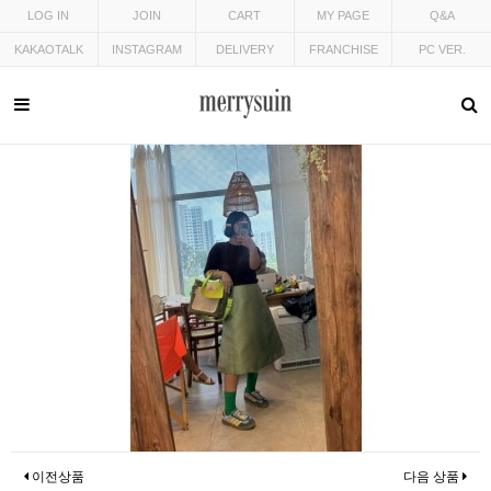
LOG IN
JOIN
CART
MY PAGE
Q&A
KAKAOTALK
INSTAGRAM
DELIVERY
FRANCHISE
PC VER.
이전상품
다음 상품