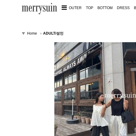
OUTER
TOP
BOTTOM
DRESS
Home
ADULT/성인