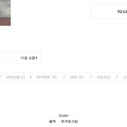
TO C
다음 상품
/
/
/
/
관련상품
(1)
/
REVIEW
(0)
Q&A
(0)
배송정보
교
2color
블랙 . 회색빛크림