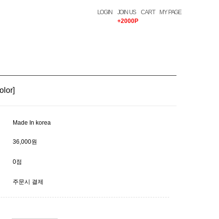
LOGIN
JOIN US
CART
MY PAGE
+2000P
lor]
Made In korea
36,000원
0점
주문시 결제