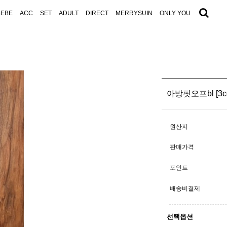
BEBE
ACC
SET
ADULT
DIRECT
MERRYSUIN
ONLY YOU
아방핏오프bl [3co
원산지
판매가격
포인트
배송비결제
선택옵션