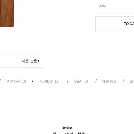
color
TO C
다음 상품
/
/
/
/
관련상품
(3)
/
REVIEW
(1)
Q&A
(0)
배송정보
교
3color