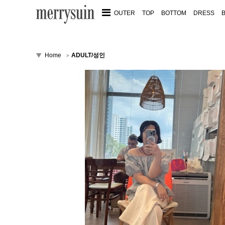
OUTER
TOP
BOTTOM
DRESS
Home
ADULT/성인