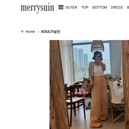
OUTER
TOP
BOTTOM
DRESS
Home
ADULT/성인