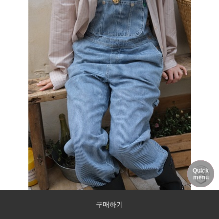
Quick
DELIVERY
MY PAGE
NOTICE
menu
구매하기