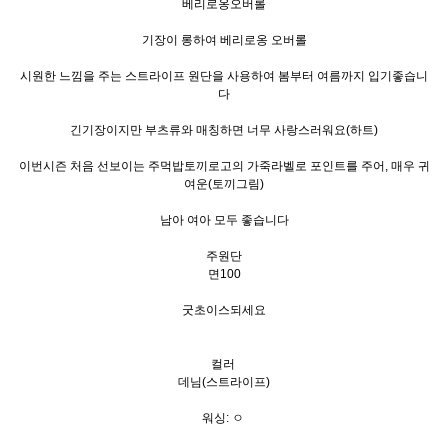
베리로옹오버롤
기장이 롱하여 베리로옹 오버롤
시원한 느낌을 주는 스트라이프 원단을 사용하여 봄부터 여름까지 입기좋습니
다
긴기장이지만 부츠류와 매칭하면 너무 사랑스러워요(하트)
이번시즌 처음 선보이는 주먹밥토끼로고의 가죽라벨로 포인트를 주어, 매우 귀
여운(토끼그림)
남아 여아 모두 좋습니다
주원단
면100
굿초이스되세요
컬러
데님(스트라이프)
워싱: ㅇ