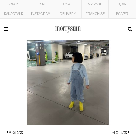
LOG IN
JOIN
CART
MY PAGE
Q&A
KAKAOTALK
INSTAGRAM
DELIVERY
FRANCHISE
PC VER.
이전상품
다음 상품