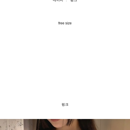
네이비 . 핑크
free size
핑크