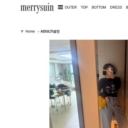
OUTER
TOP
BOTTOM
DRESS
Home
ADULT/성인