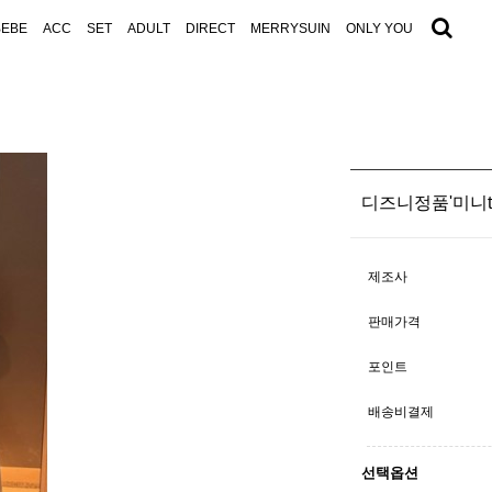
BEBE
ACC
SET
ADULT
DIRECT
MERRYSUIN
ONLY YOU
디즈니정품'미니t [2
제조사
판매가격
포인트
배송비결제
선택옵션