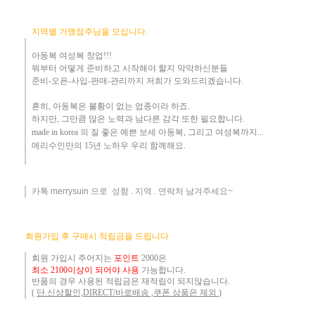
지역별 가맹점주님을 모십니다.
아동복 여성복 창업!!!
뭐부터 어떻게
준비하고 시작해야 할지 막막하신분들
준비-오픈-사입-판매-관리까지 저희가 도와드리겠습니다
.
흔히
,
아동복은 불황이 없는 업종이라 하죠
.
하지만
,
그만큼 많은 노력과 남다른 감각 또한 필요합니다.
made in korea
의 질 좋은 예쁜 보세 아동복
, 그리고 여성복까지...
메리수인만의 15년 노하우 ​우리
함께해요
.
카톡 merrysuin 으로 성함 . 지역 . 연락처 남겨주세요~
​
회원가입 후 구매시 적립금을 드립니다
회원 가입시 주어지는
포인트
2000은
최소 2100이상이 되어야 사용
가능합니다.
반품의 경우 사용된 적립금은 재적립이 되지않습니다.
(
단.신상할인,DIRECT/바로배송 ,쿠폰 상품은 제외
)