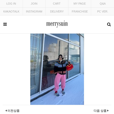
LOG IN
JOIN
CART
MY PAGE
Q&A
KAKAOTALK
INSTAGRAM
DELIVERY
FRANCHISE
PC VER.
이전상품
다음 상품