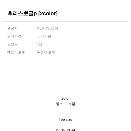
후리스뽀글p [2color]
원산지
MERRYSUIN
판매가격
38,000원
포인트
0점
배송비결제
주문시 결제
2olor
핑크 . 크림
free size
허리단면 34