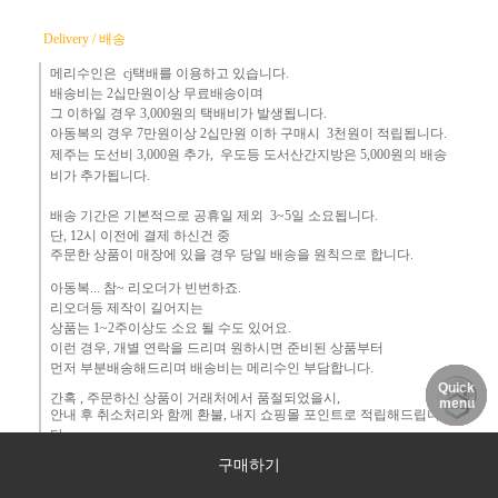
Delivery / 배송
메리수인은 cj택배를 이용하고 있습니다.
배송비는 2십만원이상 무료배송이며
그 이하
일 경우 3,000
원
의 택배비
가 발생됩니다.
아동복의 경우 7만원
이상 2십만원 이하 구매시 3천원이 적립됩니다.
제주는
도선비 3,000원 추가, 우도등 도서산간지방은 5,000원의 배송
비가 추가됩니다.
배송 기간은 기본적으로 공휴일 제외 3~5일 소요됩니다.
단,
12시 이전에 결제 하신건 중 ​
주문한 상품이 매장에 있을 경우
당일 배송을 원칙으로 합니다.
아동복... 참~ 리오더가 빈번하죠.​
리오더등 제작이 길어지는
상품는 1~2주이상도 소요 될 수도 있어요.
이런 경우, 개별 연락을 드리며
원하시면 준비된 상품부터
먼
저 부분배송해드리며 배송비는 메리수인 부담합니다.
Quick
DELIVERY
MY PAGE
NOTICE
간혹 ,
주문하신 상품이 거래처에서 품절되었을시,
menu
안내 후 취소처리와 함께 환불, 내지 쇼핑몰 포인트로 적립해드립니
다.
구매하기
조금만 여유있게 주문해 주시길 부탁드립니다.