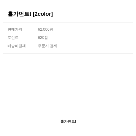
홀가먼트t [2color]
판매가격
62,000원
포인트
620점
배송비결제
주문시 결제
홀가먼트t