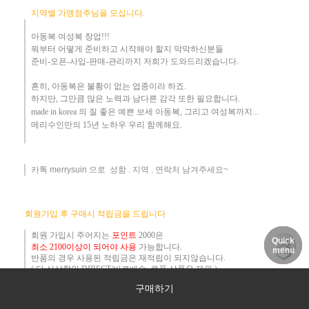
지역별 가맹점주님을 모십니다.
아동복 여성복 창업!!!
뭐부터 어떻게
준비하고 시작해야 할지 막막하신분들
준비-오픈-사입-판매-관리까지 저희가 도와드리겠습니다
.
흔히
,
아동복은 불황이 없는 업종이라 하죠
.
하지만
,
그만큼 많은 노력과 남다른 감각 또한 필요합니다.
made in korea
의 질 좋은 예쁜 보세 아동복
, 그리고 여성복까지...
메리수인만의 15년 노하우 ​우리
함께해요
.
카톡 merrysuin 으로 성함 . 지역 . 연락처 남겨주세요~
​
회원가입 후 구매시 적립금을 드립니다
회원 가입시 주어지는
포인트
2000은
Quick
DELIVERY
MY PAGE
NOTICE
최소 2100이상이 되어야 사용
가능합니다.
menu
반품의 경우 사용된 적립금은 재적립이 되지않습니다.
(
단.신상할인,DIRECT/바로배송 ,쿠폰 상품은 제외
)
구매하기