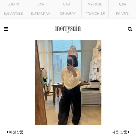
LOG IN
JOIN
CART
MY PAGE
Q&A
KAKAOTALK
INSTAGRAM
DELIVERY
FRANCHISE
PC VER.
이전상품
다음 상품