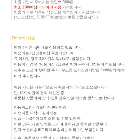
회원 가입시 주어지는
포인트
2000은
최소 2100이상이 되어야 사용
가능합니다.
반품의 경우 사용된 적립금은 재적립이 되지않습니다.
(
단.신상할인,DIRECT/바로배송 ,쿠폰 상품은 제외
)
Delivery / 배송
메리수인은 cj택배를 이용하고 있습니다.
배송비는 2십만원이상 무료배송이며
그 이하
일 경우 3,000
원
의 택배비
가 발생됩니다.
아동복의 경우 7만원
이상 2십만원 이하 구매시 3천원이 적립됩니다.
제주는
도선비 3,000원 추가, 우도등 도서산간지방은 5,000원의 배송
비가 추가됩니다.
배송 기간은 기본적으로 공휴일 제외 3~5일 소요됩니다.
단,
12시 이전에 결제 하신건 중 ​
주문한 상품이 매장에 있을 경우
당일 배송을 원칙으로 합니다.
아동복... 참~ 리오더가 빈번하죠.​
리오더등 제작이 길어지는
상품는 1~2주이상도 소요 될 수도 있어요.
이런 경우, 개별 연락을 드리며
원하시면 준비된 상품부터
먼
저 부분배송해드리며 배송비는 메리수인 부담합니다.
간혹 ,
주문하신 상품이 거래처에서 품절되었을시,