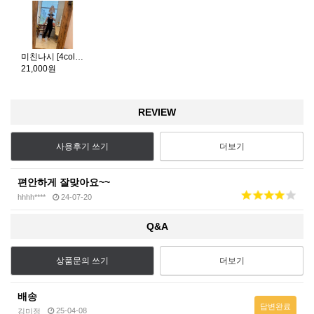
미친나시 [4color]
21,000원
REVIEW
사용후기 쓰기
더보기
편안하게 잘맞아요~~
hhhh****
24-07-20
Q&A
상품문의 쓰기
더보기
배송
답변완료
25-04-08
김미정