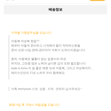
배송정보
지역별 가맹점주님을 모십니다.
아동복 여성복 창업!!!
뭐부터 어떻게
준비하고 시작해야 할지 막막하신분들
준비-오픈-사입-판매-관리까지 저희가 도와드리겠습니다
.
흔히
,
아동복은 불황이 없는 업종이라 하죠
.
하지만
,
그만큼 많은 노력과 남다른 감각 또한 필요합니다.
made in korea
의 질 좋은 예쁜 보세 아동복
, 그리고 여성복까지...
메리수인만의 15년 노하우 ​우리
함께해요
.
카톡 merrysuin 으로 성함 . 지역 . 연락처 남겨주세요~
​
회원가입 후 구매시 적립금을 드립니다