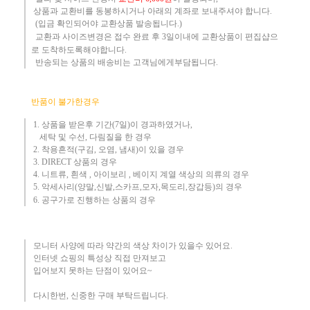
상품과 교환비를 동봉하시거나 아래의 계좌로 보내주셔야 합니다.
(입금 확인되어야 교환상품 발송됩니다.)​
교환과 사이즈변경은 접수 완료 후 3일이내에 교환상품이 편집샵으
로 도착하도록해야합니다.
​ 반송되는 상품의 배송비는 고객님에게부담됩니다.
반품이 불가한경우
1. 상품을 받은후 기간(7일)이 경과하였거나,
세탁 및 수선, 다림질을 한 경우
2. 착용흔적(구김, 오염, 냄새)이 있을 경우
3.
DIRECT 상품의 경우
4. 니트류, 흰색 , 아이보리 , 베이지 계열 색상의 의류의 경우
​5. 악세사리(양말,신발,스카프,모자,목도리,장갑등)의 경우
6. 공구가로 진행하는 상품의 경우​
모니터 사양에 따라 약간의 색상 차이가 있을수 있어요.
인터넷 쇼핑의 특성상 직접 만져보고
입어보지 못하는 단점이 있어요~
다시한번, 신중한 구매 부탁드립니다
.