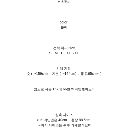
부츠컷pt
color
블랙
선택 허리 size
S M L XL 2XL
선택 기장
숏 ( ~159cm) . 기본 ( ~164cm) . 롱 (165cm~ )
참고로 저는 157에 66반 xl 피팅했어요!!!
실측 사이즈
xl 허리단면은 40cm . 총장 88.5cm
나머지 사이즈는 추후 기재할게요!!!