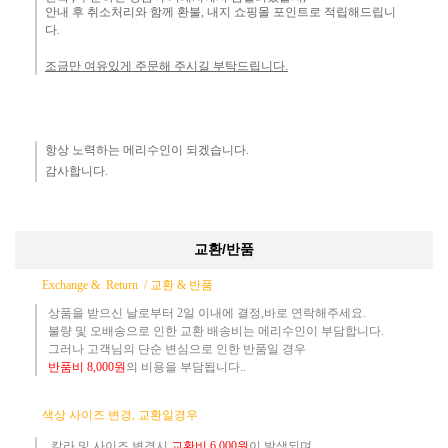
안내 후 취소처리와 함께 환불, 내지 쇼핑몰 포인트로 적립해드립니
다.
조금만 여유있게 주문해 주시길 부탁드립니다.
항상 노력하는 메리수인이 되겠습니다.​
감사합니다.​
교환/반품
Exchange & Return /
교환 & 반품
상품을 받으신 날로부터 2일 이내에 결정,바로 연락해주세요.
불량 및 오배송으로 인한 교환 배송비는 메리수인이 부담합니다.
그러나 고객님의 단순 변심으로 인한 반품일 경우
반품
비
8,000원
의 비용
을 부담됩니다..
​
색상 사이즈 변경, 교환일경우
칼라 및 사이즈
변경시
교환
비
6,000원
이 발생되며,