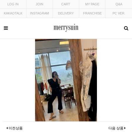
LOG IN
JOIN
CART
MY PAGE
Q&A
KAKAOTALK
INSTAGRAM
DELIVERY
FRANCHISE
PC VER.
이전상품
다음 상품