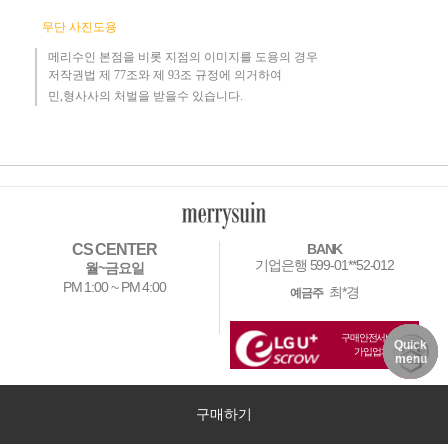
무단 사진도용
메리수인 본점을 비롯 지점의 이미지를 도용의 경우​
저작권법 제 77조와 제 93조 규정에 의거하여
민,형사사의 처벌을 받을수 있습니다.
CS CENTER
BANK
기업은행 599-01**52-012
월~금요일
PM 1:00 ~ PM 4:00
최*경
예금주
구매안전서비스
Quick
DELIVERY
MY PAGE
NOTICE
가입업체
menu
COMPANY
메리수인
OWNER
최*경
TEL
구매하기
ADDRESS
전남 무안군 일로읍 오남로28길 merrysuin
E-MAIL
BUSINESS LICENCE
395-07-00566
통신판매업신고번호
2016-전남목포-0216호