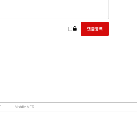
E
Mobile VER