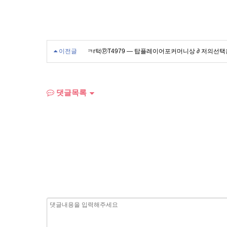
이전글
ㅋr턱ⓟT4979 ― 탑플레이어포커머니상 ∂ 저의선
댓글목록