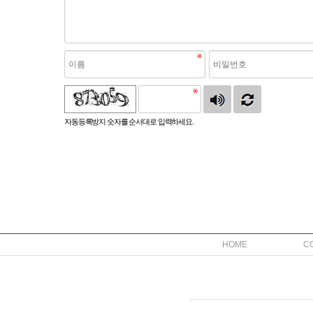
자동등록방지 숫자를 순서대로 입력하세요.
HOME
C