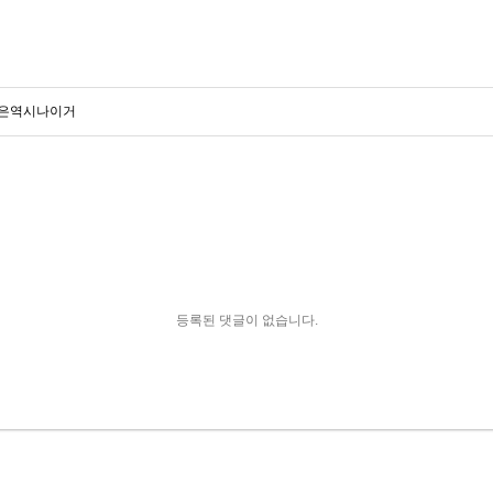
택은역시나이거
등록된 댓글이 없습니다.