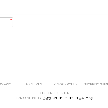
OMPANY
AGREEMENT
PRIVACY POLICY
SHOPPING GUID
CUSTOMER CENTER
BANKKING INFO
기업은행 599-01**52-012 /
예금주:
최*경