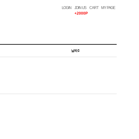
LOGIN
JOIN US
CART
MY PAGE
+2000P
날짜