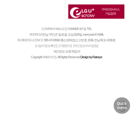
구매안전서비스
가입업체
COMPANY
메리수인
OWNER
최*경
TEL
ADDRESS
전남 무안군 일로읍 오남로28길 merrysuin
E-MAIL
BUSINESS LICENCE
395-07-00566
통신판매업신고번호
2016-전남목포-0216호
[사업자정보확인]
[가맹문의]
[개인정보처리방침]
개인정보 보호책임자
Copyright ©메리수인. All Rights Reserved.
Design by Raineye
Quick
DELIVERY
MY PAGE
NOTICE
menu